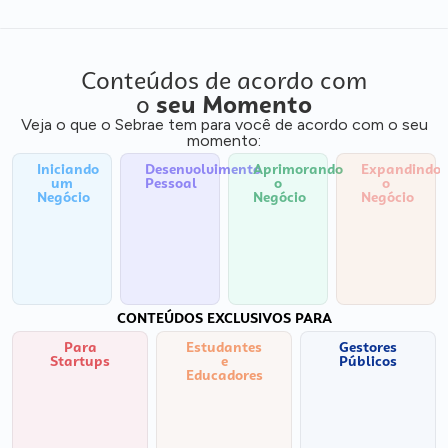
Conteúdos de acordo com
o
seu Momento
Veja o que o Sebrae tem para você de acordo com o seu
momento:
Iniciando
Desenvolvimento
Aprimorando
Expandindo
um
Pessoal
o
o
Negócio
Negócio
Negócio
CONTEÚDOS EXCLUSIVOS PARA
Para
Estudantes
Gestores
Startups
e
Públicos
Educadores