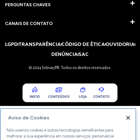
PERGUNTAS CHAVES​
CANAIS DE CONTATO
LGPD
TRANSPARÊNCIA
CÓDIGO DE ÉTICA
OUVIDORIA
DENÚNCIA
SAC
© 2024 Sebrae/PR. Todos os direitos reservados.
INICIO
CONTEÚDOS
LOJA
CONTATO
Aviso de Cookies
Nós usamos cookies e outras tecnologias semelhantes para
melhorar a sua experiência em nossos serviços, personalizar