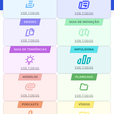
VER TODOS
VER TODOS
EBOOKS
GUIA DE INOVAÇÃO
VER TODOS
VER TODOS
GUIA DE TENDÊNCIAS
IMPULSIONA
VER TODOS
VER TODOS
MODELOS
PLANILHAS
VER TODOS
VER TODOS
PODCASTS
VÍDEOS