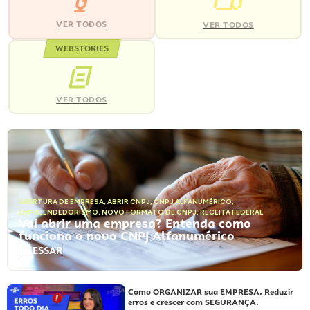
VER TODOS
VER TODOS
WEBSTORIES
VER TODOS
ABERTURA DE EMPRESA
,
ABRIR CNPJ
,
CNPJ ALFANUMÉRICO
,
EMPREENDEDORISMO
,
NOVO FORMATO DE CNPJ
,
RECEITA FEDERAL
Vai abrir uma empresa? Entenda como
funciona o novo CNPJ Alfanumérico
ACESSAR
Como ORGANIZAR sua EMPRESA. Reduzir
erros e crescer com SEGURANÇA.