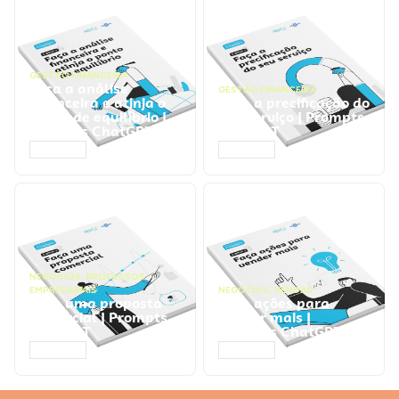
GESTÃO FINANCEIRA
Faça a análise
GESTÃO FINANCEIRA
financeira e atinja o
Faça a precificação do
ponto de equilíbrio |
seu serviço | Prompts
Prompts ChatGPT
ChatGPT
ACESSAR
ACESSAR
NEGÓCIOS
,
PROCESSOS
EMPRESARIAIS
NEGÓCIOS
,
VENDAS
Faça uma proposta
Faça ações para
comercial | Prompts
vender mais |
ChatGPT
Prompts ChatGPT
ACESSAR
ACESSAR