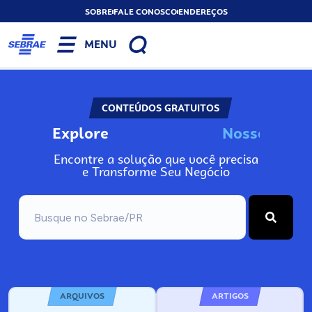
SOBRE
FALE CONOSCO
ENDEREÇOS
MENU
CONTEÚDOS GRATUITOS
Explore
N
o
s
s
o
s
I
n
f
o
Encontre a solução que você precisa
e Transforme Seu Negócio
ARQUIVOS
ARTIGOS