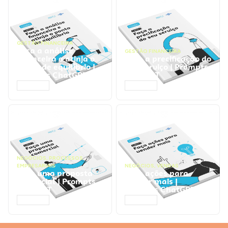
GESTÃO FINANCEIRA
Faça a análise
GESTÃO FINANCEIRA
financeira e atinja o
Faça a precificação do
ponto de equilíbrio |
seu serviço | Prompts
Prompts ChatGPT
ChatGPT
ACESSAR
ACESSAR
NEGÓCIOS
,
PROCESSOS
EMPRESARIAIS
NEGÓCIOS
,
VENDAS
Faça uma proposta
Faça ações para
comercial | Prompts
vender mais |
ChatGPT
Prompts ChatGPT
ACESSAR
ACESSAR