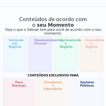
Conteúdos de acordo com
o
seu Momento
Veja o que o Sebrae tem para você de acordo com o seu
momento:
Iniciando
Desenvolvimento
Aprimorando
Expandindo
um
Pessoal
o
o
Negócio
Negócio
Negócio
CONTEÚDOS EXCLUSIVOS PARA
Para
Estudantes
Gestores
Startups
e
Públicos
Educadores