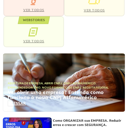
VER TODOS
VER TODOS
WEBSTORIES
VER TODOS
ABERTURA DE EMPRESA
,
ABRIR CNPJ
,
CNPJ ALFANUMÉRICO
,
EMPREENDEDORISMO
,
NOVO FORMATO DE CNPJ
,
RECEITA FEDERAL
Vai abrir uma empresa? Entenda como
funciona o novo CNPJ Alfanumérico
ACESSAR
Como ORGANIZAR sua EMPRESA. Reduzir
erros e crescer com SEGURANÇA.