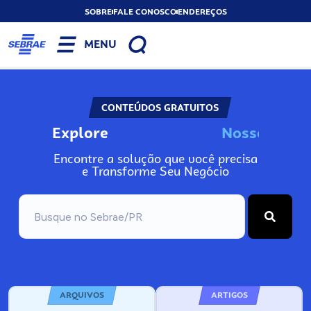
SOBRE
FALE CONOSCO
ENDEREÇOS
MENU
CONTEÚDOS GRATUITOS
Explore
N
o
s
s
o
s
I
n
f
o
Encontre a solução que você precisa
e Transforme Seu Negócio
ARQUIVOS
ARTIGOS