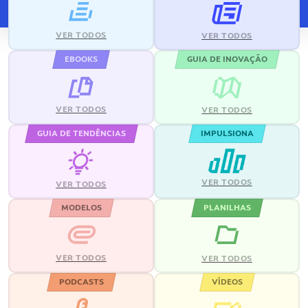
VER TODOS
VER TODOS
EBOOKS
GUIA DE INOVAÇÃO
VER TODOS
VER TODOS
GUIA DE TENDÊNCIAS
IMPULSIONA
VER TODOS
VER TODOS
MODELOS
PLANILHAS
VER TODOS
VER TODOS
PODCASTS
VÍDEOS