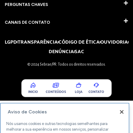
PERGUNTAS CHAVES​
CANAIS DE CONTATO
LGPD
TRANSPARÊNCIA
CÓDIGO DE ÉTICA
OUVIDORIA
DENÚNCIA
SAC
© 2024 Sebrae/PR. Todos os direitos reservados.
INICIO
CONTEÚDOS
LOJA
CONTATO
Aviso de Cookies
Nós usamos cookies e outras tecnologias semelhantes para
melhorar a sua experiência em nossos serviços, personalizar