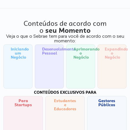
Conteúdos de acordo com
o
seu Momento
Veja o que o Sebrae tem para você de acordo com o seu
momento:
Iniciando
Desenvolvimento
Aprimorando
Expandindo
um
Pessoal
o
o
Negócio
Negócio
Negócio
CONTEÚDOS EXCLUSIVOS PARA
Para
Estudantes
Gestores
Startups
e
Públicos
Educadores