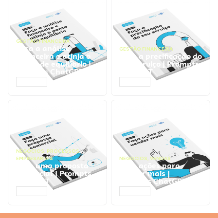
GESTÃO FINANCEIRA
Faça a análise
GESTÃO FINANCEIRA
financeira e atinja o
Faça a precificação do
ponto de equilíbrio |
seu serviço | Prompts
Prompts ChatGPT
ChatGPT
ACESSAR
ACESSAR
NEGÓCIOS
,
PROCESSOS
EMPRESARIAIS
NEGÓCIOS
,
VENDAS
Faça uma proposta
Faça ações para
comercial | Prompts
vender mais |
ChatGPT
Prompts ChatGPT
ACESSAR
ACESSAR