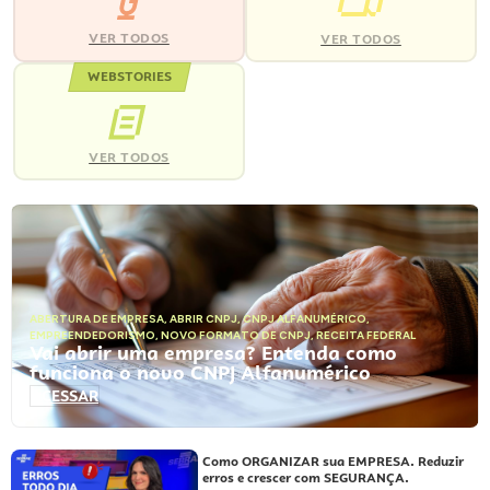
VER TODOS
VER TODOS
WEBSTORIES
VER TODOS
ABERTURA DE EMPRESA
,
ABRIR CNPJ
,
CNPJ ALFANUMÉRICO
,
EMPREENDEDORISMO
,
NOVO FORMATO DE CNPJ
,
RECEITA FEDERAL
Vai abrir uma empresa? Entenda como
funciona o novo CNPJ Alfanumérico
ACESSAR
Como ORGANIZAR sua EMPRESA. Reduzir
erros e crescer com SEGURANÇA.