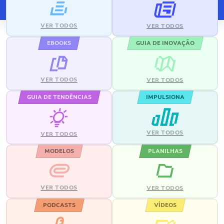
VER TODOS
VER TODOS
EBOOKS
GUIA DE INOVAÇÃO
VER TODOS
VER TODOS
GUIA DE TENDÊNCIAS
IMPULSIONA
VER TODOS
VER TODOS
MODELOS
PLANILHAS
VER TODOS
VER TODOS
PODCASTS
VÍDEOS