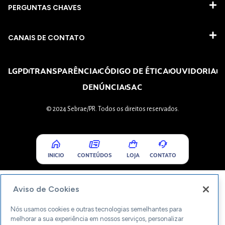
PERGUNTAS CHAVES​
CANAIS DE CONTATO
LGPD
TRANSPARÊNCIA
CÓDIGO DE ÉTICA
OUVIDORIA
DENÚNCIA
SAC
© 2024 Sebrae/PR. Todos os direitos reservados.
INICIO
CONTEÚDOS
LOJA
CONTATO
Aviso de Cookies
Nós usamos cookies e outras tecnologias semelhantes para
melhorar a sua experiência em nossos serviços, personalizar