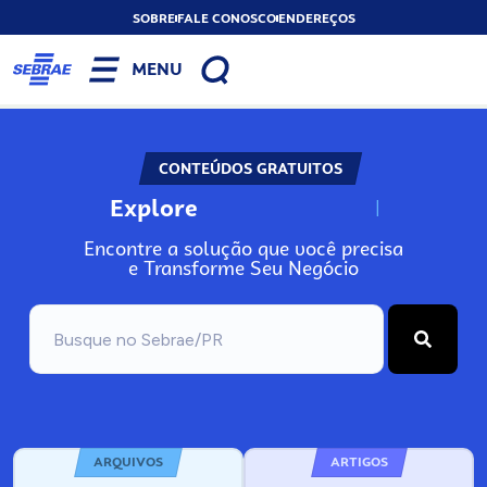
SOBRE
FALE CONOSCO
ENDEREÇOS
MENU
CONTEÚDOS GRATUITOS
Explore
N
o
s
s
o
s
A
Encontre a solução que você precisa
e Transforme Seu Negócio
ARQUIVOS
ARTIGOS