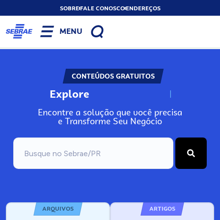
SOBRE
FALE CONOSCO
ENDEREÇOS
MENU
CONTEÚDOS GRATUITOS
Explore
N
o
s
s
o
s
A
Encontre a solução que você precisa
e Transforme Seu Negócio
ARQUIVOS
ARTIGOS