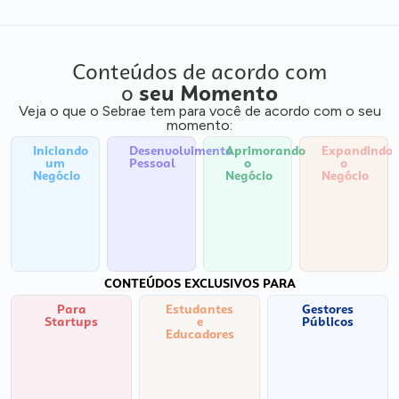
Conteúdos de acordo com
o
seu Momento
Veja o que o Sebrae tem para você de acordo com o seu
momento:
Iniciando
Desenvolvimento
Aprimorando
Expandindo
um
Pessoal
o
o
Negócio
Negócio
Negócio
CONTEÚDOS EXCLUSIVOS PARA
Para
Estudantes
Gestores
Startups
e
Públicos
Educadores