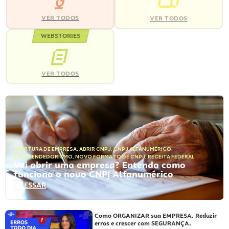
VER TODOS
VER TODOS
WEBSTORIES
VER TODOS
ABERTURA DE EMPRESA
,
ABRIR CNPJ
,
CNPJ ALFANUMÉRICO
,
EMPREENDEDORISMO
,
NOVO FORMATO DE CNPJ
,
RECEITA FEDERAL
Vai abrir uma empresa? Entenda como
funciona o novo CNPJ Alfanumérico
ACESSAR
Como ORGANIZAR sua EMPRESA. Reduzir
erros e crescer com SEGURANÇA.