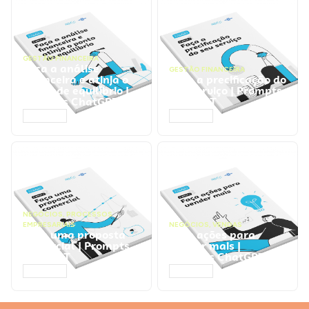
GESTÃO FINANCEIRA
Faça a análise
GESTÃO FINANCEIRA
financeira e atinja o
Faça a precificação do
ponto de equilíbrio |
seu serviço | Prompts
Prompts ChatGPT
ChatGPT
ACESSAR
ACESSAR
NEGÓCIOS
,
PROCESSOS
EMPRESARIAIS
NEGÓCIOS
,
VENDAS
Faça uma proposta
Faça ações para
comercial | Prompts
vender mais |
ChatGPT
Prompts ChatGPT
ACESSAR
ACESSAR