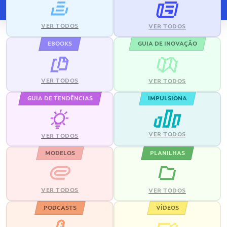
VER TODOS
VER TODOS
EBOOKS
GUIA DE INOVAÇÃO
VER TODOS
VER TODOS
GUIA DE TENDÊNCIAS
IMPULSIONA
VER TODOS
VER TODOS
MODELOS
PLANILHAS
VER TODOS
VER TODOS
PODCASTS
VÍDEOS