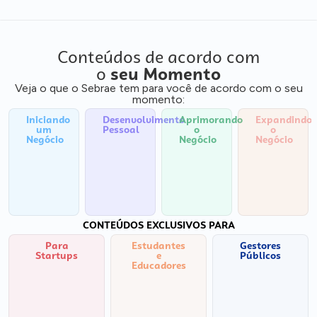
Conteúdos de acordo com
o
seu Momento
Veja o que o Sebrae tem para você de acordo com o seu
momento:
Iniciando
Desenvolvimento
Aprimorando
Expandindo
um
Pessoal
o
o
Negócio
Negócio
Negócio
CONTEÚDOS EXCLUSIVOS PARA
Para
Estudantes
Gestores
Startups
e
Públicos
Educadores