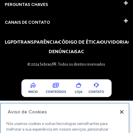
PERGUNTAS CHAVES​
CANAIS DE CONTATO
LGPD
TRANSPARÊNCIA
CÓDIGO DE ÉTICA
OUVIDORIA
DENÚNCIA
SAC
© 2024 Sebrae/PR. Todos os direitos reservados.
INICIO
CONTEÚDOS
LOJA
CONTATO
Aviso de Cookies
Nós usamos cookies e outras tecnologias semelhantes para
melhorar a sua experiência em nossos serviços, personalizar