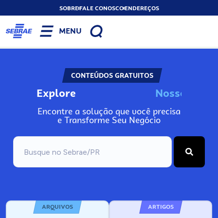
SOBRE
FALE CONOSCO
ENDEREÇOS
MENU
CONTEÚDOS GRATUITOS
Explore
N
o
s
s
o
s
I
n
f
o
Encontre a solução que você precisa
e Transforme Seu Negócio
ARQUIVOS
ARTIGOS