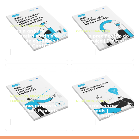
GESTÃO FINANCEIRA
Faça a análise
GESTÃO FINANCEIRA
financeira e atinja o
Faça a precificação do
ponto de equilíbrio |
seu serviço | Prompts
Prompts ChatGPT
ChatGPT
ACESSAR
ACESSAR
NEGÓCIOS
,
PROCESSOS
EMPRESARIAIS
NEGÓCIOS
,
VENDAS
Faça uma proposta
Faça ações para
comercial | Prompts
vender mais |
ChatGPT
Prompts ChatGPT
ACESSAR
ACESSAR