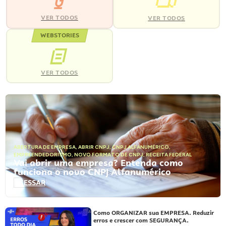
VER TODOS
VER TODOS
WEBSTORIES
VER TODOS
ABERTURA DE EMPRESA
,
ABRIR CNPJ
,
CNPJ ALFANUMÉRICO
,
EMPREENDEDORISMO
,
NOVO FORMATO DE CNPJ
,
RECEITA FEDERAL
Vai abrir uma empresa? Entenda como
funciona o novo CNPJ Alfanumérico
ACESSAR
Como ORGANIZAR sua EMPRESA. Reduzir
erros e crescer com SEGURANÇA.