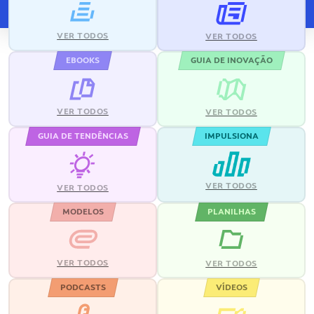
VER TODOS
VER TODOS
EBOOKS
GUIA DE INOVAÇÃO
VER TODOS
VER TODOS
GUIA DE TENDÊNCIAS
IMPULSIONA
VER TODOS
VER TODOS
MODELOS
PLANILHAS
VER TODOS
VER TODOS
PODCASTS
VÍDEOS