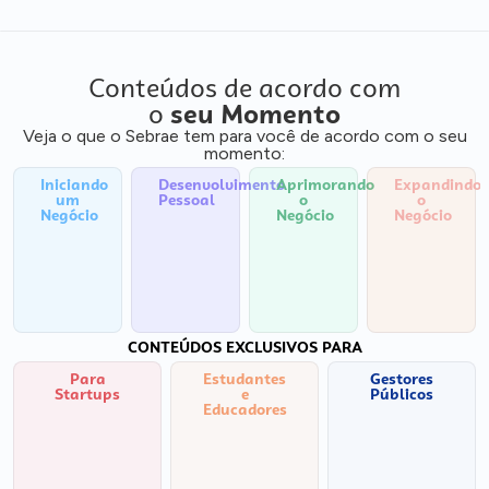
Conteúdos de acordo com
o
seu Momento
Veja o que o Sebrae tem para você de acordo com o seu
momento:
Iniciando
Desenvolvimento
Aprimorando
Expandindo
um
Pessoal
o
o
Negócio
Negócio
Negócio
CONTEÚDOS EXCLUSIVOS PARA
Para
Estudantes
Gestores
Startups
e
Públicos
Educadores