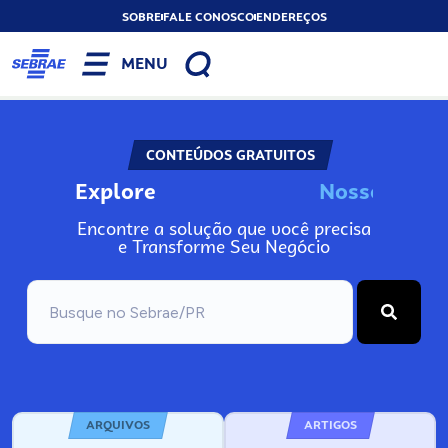
SOBRE
FALE CONOSCO
ENDEREÇOS
MENU
CONTEÚDOS GRATUITOS
Explore
N
o
s
s
o
s
I
n
f
o
Encontre a solução que você precisa
e Transforme Seu Negócio
ARQUIVOS
ARTIGOS