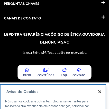
PERGUNTAS CHAVES​
CANAIS DE CONTATO
LGPD
TRANSPARÊNCIA
CÓDIGO DE ÉTICA
OUVIDORIA
DENÚNCIA
SAC
© 2024 Sebrae/PR. Todos os direitos reservados.
INICIO
CONTEÚDOS
LOJA
CONTATO
Aviso de Cookies
Nós usamos cookies e outras tecnologias semelhantes para
melhorar a sua experiência em nossos serviços, personalizar