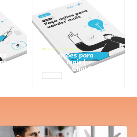
NEGÓCIOS
,
VENDAS
ta
Faça ações para
pts
vender mais |
Prompts ChatGPT
ACESSAR