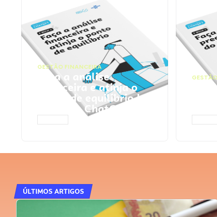
GESTÃO FINANCEIRA
Faça a análise
GESTÃO
financeira e atinja o
Faça
ponto de equilíbrio |
seu 
Prompts ChatGPT
Cha
ACESSAR
ACESS
ÚLTIMOS ARTIGOS