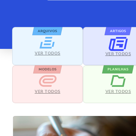
ARQUIVOS
ARTIGOS
VER TODOS
VER TODOS
MODELOS
PLANILHAS
VER TODOS
VER TODOS