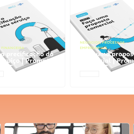
NEGÓCIOS
,
PROCESSOS
 FINANCEIRA
EMPRESARIAIS
 a precificação do
Faça uma propos
serviço | Prompts
comercial | Prom
tGPT
ChatGPT
AR
ACESSAR