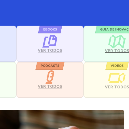
EBOOKS
GUIA DE INOVA
VER TODOS
VER TODO
PODCASTS
VÍDEOS
VER TODOS
VER TODO