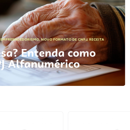
,
EMPREENDEDORISMO
,
NOVO FORMATO DE CNPJ
,
RECEITA
esa? Entenda como
PJ Alfanumérico