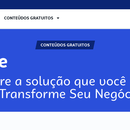
CONTEÚDOS GRATUITOS
CONTEÚDOS GRATUITOS
lore
re a solução que você 
 Transforme Seu Negóc