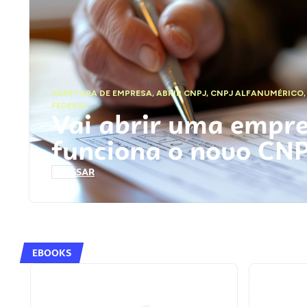
ABERTURA DE EMPRESA
,
ABRIR CNPJ
,
CNPJ ALFANUMÉRICO
FEDERAL
Vai abrir uma empr
funciona o novo CN
ACESSAR
EBOOKS