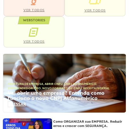
VER TODOS
VER TODOS
WEBSTORIES
VER TODOS
ABERTURA DE EMPRESA
,
ABRIR CNPJ
,
CNPJ ALFANUMÉRICO
,
EMPREENDEDORISMO
,
NOVO FORMATO DE CNPJ
,
RECEITA FEDERAL
Vai abrir uma empresa? Entenda como
funciona o novo CNPJ Alfanumérico
ACESSAR
Como ORGANIZAR sua EMPRESA. Reduzir
erros e crescer com SEGURANÇA.