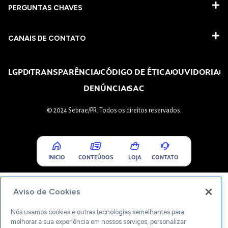
PERGUNTAS CHAVES​
CANAIS DE CONTATO
LGPD
TRANSPARÊNCIA
CÓDIGO DE ÉTICA
OUVIDORIA
DENÚNCIA
SAC
© 2024 Sebrae/PR. Todos os direitos reservados.
INICIO
CONTEÚDOS
LOJA
CONTATO
Aviso de Cookies
Nós usamos cookies e outras tecnologias semelhantes para
melhorar a sua experiência em nossos serviços, personalizar