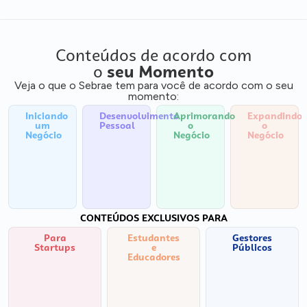
Conteúdos de acordo com
o
seu Momento
Veja o que o Sebrae tem para você de acordo com o seu
momento:
Iniciando
Desenvolvimento
Aprimorando
Expandindo
um
Pessoal
o
o
Negócio
Negócio
Negócio
CONTEÚDOS EXCLUSIVOS PARA
Para
Estudantes
Gestores
Startups
e
Públicos
Educadores