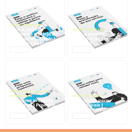
GESTÃO FINANCEIRA
Faça a análise
GESTÃO FINANCEIRA
financeira e atinja o
Faça a precificação do
ponto de equilíbrio |
seu serviço | Prompts
Prompts ChatGPT
ChatGPT
ACESSAR
ACESSAR
NEGÓCIOS
,
PROCESSOS
EMPRESARIAIS
NEGÓCIOS
,
VENDAS
Faça uma proposta
Faça ações para
comercial | Prompts
vender mais |
ChatGPT
Prompts ChatGPT
ACESSAR
ACESSAR