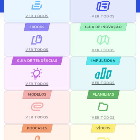
VER TODOS
VER TODOS
EBOOKS
GUIA DE INOVAÇÃO
VER TODOS
VER TODOS
GUIA DE TENDÊNCIAS
IMPULSIONA
VER TODOS
VER TODOS
MODELOS
PLANILHAS
VER TODOS
VER TODOS
PODCASTS
VÍDEOS