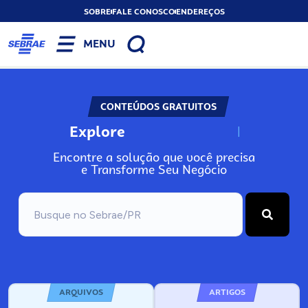
SOBRE
FALE CONOSCO
ENDEREÇOS
MENU
CONTEÚDOS GRATUITOS
Explore
N
o
s
s
o
s
A
Encontre a solução que você precisa
e Transforme Seu Negócio
ARQUIVOS
ARTIGOS