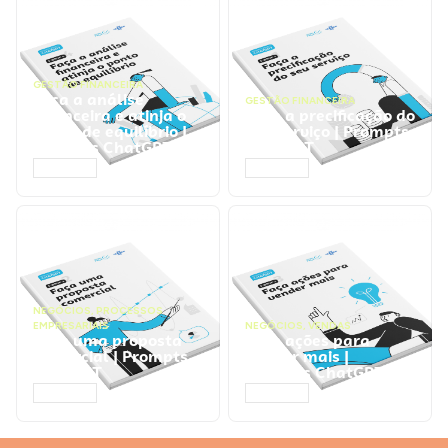
GESTÃO FINANCEIRA
Faça a análise
GESTÃO FINANCEIRA
financeira e atinja o
Faça a precificação do
ponto de equilíbrio |
seu serviço | Prompts
Prompts ChatGPT
ChatGPT
ACESSAR
ACESSAR
NEGÓCIOS
,
PROCESSOS
EMPRESARIAIS
NEGÓCIOS
,
VENDAS
Faça uma proposta
Faça ações para
comercial | Prompts
vender mais |
ChatGPT
Prompts ChatGPT
ACESSAR
ACESSAR