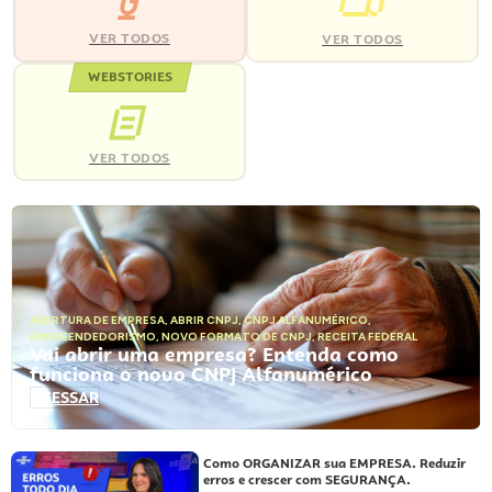
VER TODOS
VER TODOS
WEBSTORIES
VER TODOS
ABERTURA DE EMPRESA
,
ABRIR CNPJ
,
CNPJ ALFANUMÉRICO
,
EMPREENDEDORISMO
,
NOVO FORMATO DE CNPJ
,
RECEITA FEDERAL
Vai abrir uma empresa? Entenda como
funciona o novo CNPJ Alfanumérico
ACESSAR
Como ORGANIZAR sua EMPRESA. Reduzir
erros e crescer com SEGURANÇA.