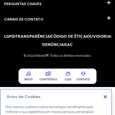
PERGUNTAS CHAVES​
CANAIS DE CONTATO
LGPD
TRANSPARÊNCIA
CÓDIGO DE ÉTICA
OUVIDORIA
DENÚNCIA
SAC
© 2024 Sebrae/PR. Todos os direitos reservados.
INICIO
CONTEÚDOS
LOJA
CONTATO
Aviso de Cookies
Nós usamos cookies e outras tecnologias semelhantes para
melhorar a sua experiência em nossos serviços, personalizar