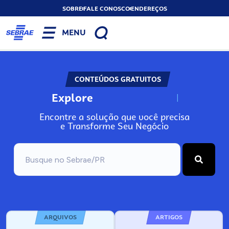
SOBRE
FALE CONOSCO
ENDEREÇOS
MENU
CONTEÚDOS GRATUITOS
Explore
N
o
s
s
o
s
A
Encontre a solução que você precisa
e Transforme Seu Negócio
ARQUIVOS
ARTIGOS