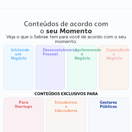
Conteúdos de acordo com
o
seu Momento
Veja o que o Sebrae tem para você de acordo com o seu
momento:
Iniciando
Desenvolvimento
Aprimorando
Expandindo
um
Pessoal
o
o
Negócio
Negócio
Negócio
CONTEÚDOS EXCLUSIVOS PARA
Para
Estudantes
Gestores
Startups
e
Públicos
Educadores