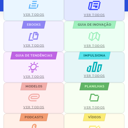
VER TODOS
VER TODOS
EBOOKS
GUIA DE INOVAÇÃO
VER TODOS
VER TODOS
GUIA DE TENDÊNCIAS
IMPULSIONA
VER TODOS
VER TODOS
MODELOS
PLANILHAS
VER TODOS
VER TODOS
PODCASTS
VÍDEOS