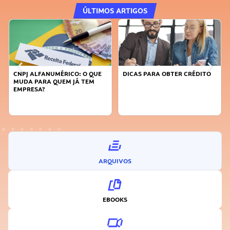
ÚLTIMOS ARTIGOS
O QUE
DICAS PARA OBTER CRÉDITO
FAÇA A DIFERENÇA: SEJA
TEM
SUSTENTÁVEL, SEJA
INOVADOR
ARQUIVOS
EBOOKS