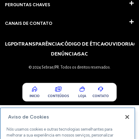
PERGUNTAS CHAVES​
CANAIS DE CONTATO
LGPD
TRANSPARÊNCIA
CÓDIGO DE ÉTICA
OUVIDORIA
DENÚNCIA
SAC
© 2024 Sebrae/PR. Todos os direitos reservados.
INICIO
CONTEÚDOS
LOJA
CONTATO
Aviso de Cookies
Nós usamos cookies e outras tecnologias semelhantes para
melhorar a sua experiência em nossos serviços, personalizar