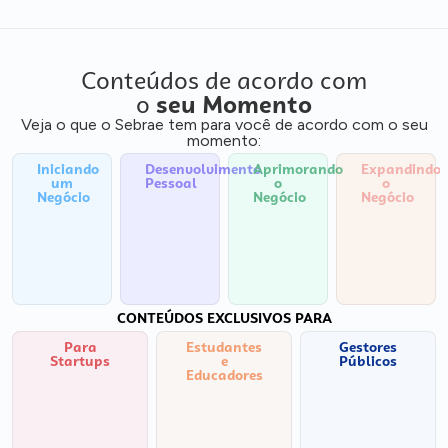
Conteúdos de acordo com
o
seu Momento
Veja o que o Sebrae tem para você de acordo com o seu
momento:
Iniciando
Desenvolvimento
Aprimorando
Expandindo
um
Pessoal
o
o
Negócio
Negócio
Negócio
CONTEÚDOS EXCLUSIVOS PARA
Para
Estudantes
Gestores
Startups
e
Públicos
Educadores