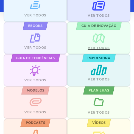
VER TODOS
VER TODOS
EBOOKS
GUIA DE INOVAÇÃO
VER TODOS
VER TODOS
GUIA DE TENDÊNCIAS
IMPULSIONA
VER TODOS
VER TODOS
MODELOS
PLANILHAS
VER TODOS
VER TODOS
PODCASTS
VÍDEOS