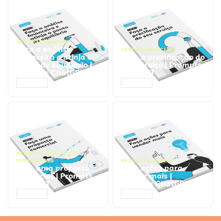
GESTÃO FINANCEIRA
Faça a análise
GESTÃO FINANCEIRA
financeira e atinja o
Faça a precificação do
ponto de equilíbrio |
seu serviço | Prompts
Prompts ChatGPT
ChatGPT
ACESSAR
ACESSAR
NEGÓCIOS
,
PROCESSOS
EMPRESARIAIS
NEGÓCIOS
,
VENDAS
Faça uma proposta
Faça ações para
comercial | Prompts
vender mais |
ChatGPT
Prompts ChatGPT
ACESSAR
ACESSAR