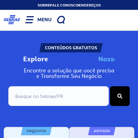
SOBRE
FALE CONOSCO
ENDEREÇOS
MENU
CONTEÚDOS GRATUITOS
Explore
N
o
s
s
o
s
A
Encontre a solução que você precisa
e Transforme Seu Negócio
ARQUIVOS
ARTIGOS