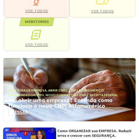
VER TODOS
VER TODOS
WEBSTORIES
VER TODOS
ABERTURA DE EMPRESA
,
ABRIR CNPJ
,
CNPJ ALFANUMÉRICO
,
EMPREENDEDORISMO
,
NOVO FORMATO DE CNPJ
,
RECEITA FEDERAL
Vai abrir uma empresa? Entenda como
funciona o novo CNPJ Alfanumérico
ACESSAR
Como ORGANIZAR sua EMPRESA. Reduzir
erros e crescer com SEGURANÇA.