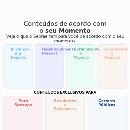
Conteúdos de acordo com
o
seu Momento
Veja o que o Sebrae tem para você de acordo com o seu
momento:
Iniciando
Desenvolvimento
Aprimorando
Expandindo
um
Pessoal
o
o
Negócio
Negócio
Negócio
CONTEÚDOS EXCLUSIVOS PARA
Para
Estudantes
Gestores
Startups
e
Públicos
Educadores