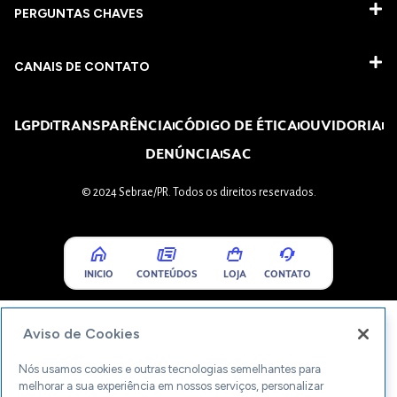
PERGUNTAS CHAVES​
CANAIS DE CONTATO
LGPD
TRANSPARÊNCIA
CÓDIGO DE ÉTICA
OUVIDORIA
DENÚNCIA
SAC
© 2024 Sebrae/PR. Todos os direitos reservados.
INICIO
CONTEÚDOS
LOJA
CONTATO
Aviso de Cookies
Nós usamos cookies e outras tecnologias semelhantes para
melhorar a sua experiência em nossos serviços, personalizar