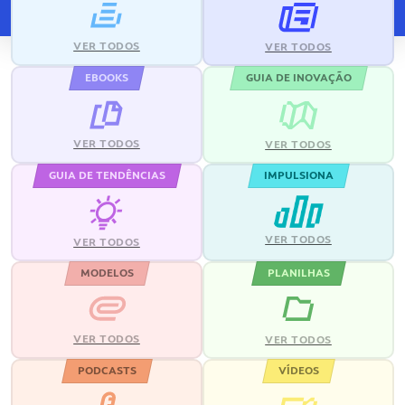
VER TODOS
VER TODOS
EBOOKS
GUIA DE INOVAÇÃO
VER TODOS
VER TODOS
GUIA DE TENDÊNCIAS
IMPULSIONA
VER TODOS
VER TODOS
MODELOS
PLANILHAS
VER TODOS
VER TODOS
PODCASTS
VÍDEOS