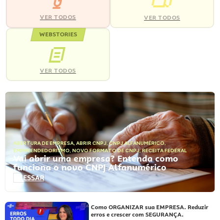
VER TODOS
VER TODOS
WEBSTORIES
VER TODOS
ABERTURA DE EMPRESA
,
ABRIR CNPJ
,
CNPJ ALFANUMÉRICO
,
EMPREENDEDORISMO
,
NOVO FORMATO DE CNPJ
,
RECEITA FEDERAL
Vai abrir uma empresa? Entenda como
funciona o novo CNPJ Alfanumérico
ACESSAR
Como ORGANIZAR sua EMPRESA. Reduzir
erros e crescer com SEGURANÇA.