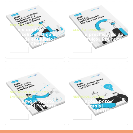
GESTÃO FINANCEIRA
Faça a análise
GESTÃO FINANCEIRA
financeira e atinja o
Faça a precificação do
ponto de equilíbrio |
seu serviço | Prompts
Prompts ChatGPT
ChatGPT
ACESSAR
ACESSAR
NEGÓCIOS
,
PROCESSOS
EMPRESARIAIS
NEGÓCIOS
,
VENDAS
Faça uma proposta
Faça ações para
comercial | Prompts
vender mais |
ChatGPT
Prompts ChatGPT
ACESSAR
ACESSAR