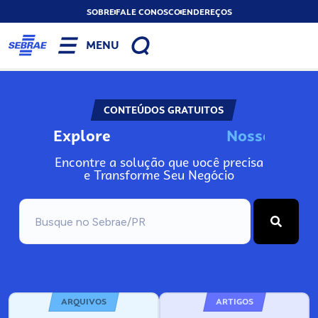
SOBRE
FALE CONOSCO
ENDEREÇOS
MENU
CONTEÚDOS GRATUITOS
Explore
N
o
s
s
o
s
I
n
Encontre a solução que você precisa
e Transforme Seu Negócio
ARQUIVOS
ARTIGOS