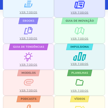
VER TODOS
VER TODOS
EBOOKS
GUIA DE INOVAÇÃO
VER TODOS
VER TODOS
GUIA DE TENDÊNCIAS
IMPULSIONA
VER TODOS
VER TODOS
MODELOS
PLANILHAS
VER TODOS
VER TODOS
PODCASTS
VÍDEOS