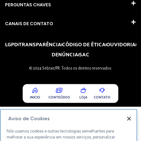
PERGUNTAS CHAVES​
CANAIS DE CONTATO
LGPD
TRANSPARÊNCIA
CÓDIGO DE ÉTICA
OUVIDORIA
DENÚNCIA
SAC
© 2024 Sebrae/PR. Todos os direitos reservados.
INICIO
CONTEÚDOS
LOJA
CONTATO
Aviso de Cookies
Nós usamos cookies e outras tecnologias semelhantes para
melhorar a sua experiência em nossos serviços, personalizar