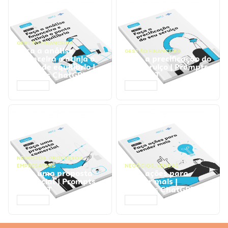
GESTÃO FINANCEIRA
Faça a análise
GESTÃO FINANCEIRA
financeira e atinja o
Faça a precificação do
ponto de equilíbrio |
seu serviço | Prompts
Prompts ChatGPT
ChatGPT
ACESSAR
ACESSAR
NEGÓCIOS
,
PROCESSOS
EMPRESARIAIS
NEGÓCIOS
,
VENDAS
Faça uma proposta
Faça ações para
comercial | Prompts
vender mais |
ChatGPT
Prompts ChatGPT
ACESSAR
ACESSAR