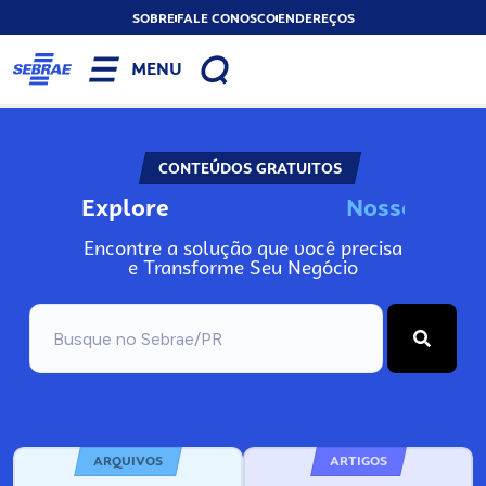
SOBRE
FALE CONOSCO
ENDEREÇOS
MENU
CONTEÚDOS GRATUITOS
Explore
N
o
s
s
o
s
I
n
f
o
Encontre a solução que você precisa
e Transforme Seu Negócio
ARQUIVOS
ARTIGOS