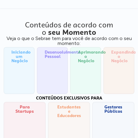
Conteúdos de acordo com
o
seu Momento
Veja o que o Sebrae tem para você de acordo com o seu
momento:
Iniciando
Desenvolvimento
Aprimorando
Expandindo
um
Pessoal
o
o
Negócio
Negócio
Negócio
CONTEÚDOS EXCLUSIVOS PARA
Para
Estudantes
Gestores
Startups
e
Públicos
Educadores