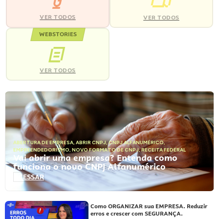
VER TODOS
VER TODOS
WEBSTORIES
VER TODOS
ABERTURA DE EMPRESA
,
ABRIR CNPJ
,
CNPJ ALFANUMÉRICO
,
EMPREENDEDORISMO
,
NOVO FORMATO DE CNPJ
,
RECEITA FEDERAL
Vai abrir uma empresa? Entenda como
funciona o novo CNPJ Alfanumérico
ACESSAR
Como ORGANIZAR sua EMPRESA. Reduzir
erros e crescer com SEGURANÇA.