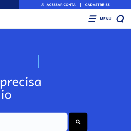
ACESSAR CONTA
|
CADASTRE-SE
MENU
N
o
s
s
o
s
A
r
precisa
io