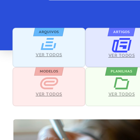
ARQUIVOS
ARTIGOS
VER TODOS
VER TODOS
MODELOS
PLANILHAS
VER TODOS
VER TODOS