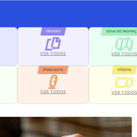
EBOOKS
GUIA DE INOVA
VER TODOS
VER TODO
PODCASTS
VÍDEOS
VER TODOS
VER TODO