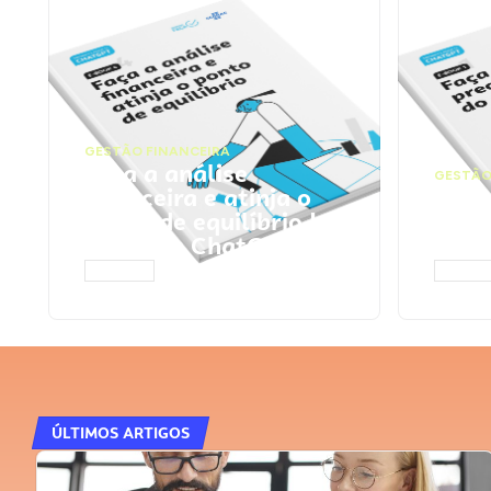
GESTÃO FINANCEIRA
Faça a análise
GESTÃO
financeira e atinja o
Faça
ponto de equilíbrio |
seu 
Prompts ChatGPT
Cha
ACESSAR
ACESS
ÚLTIMOS ARTIGOS