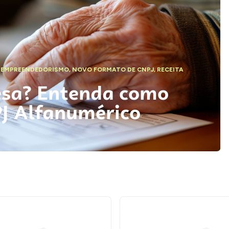
,
EMPREENDEDORISMO
,
NOVO FORMATO DE CNPJ
,
RECEITA
esa? Entenda como
PJ Alfanumérico