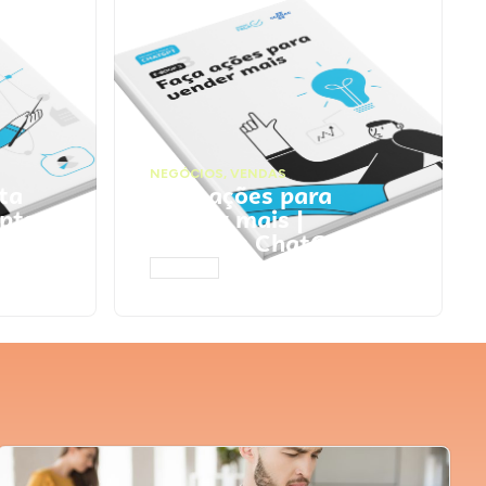
NEGÓCIOS
,
VENDAS
ta
Faça ações para
pts
vender mais |
Prompts ChatGPT
ACESSAR