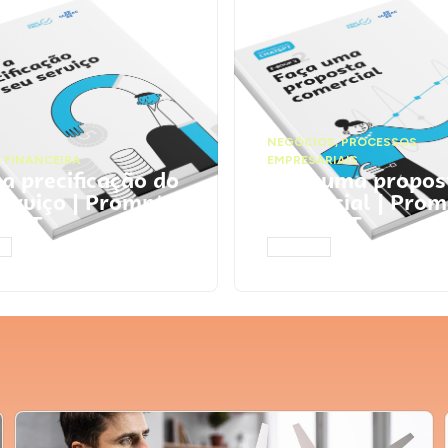
NEGÓCIOS
,
PROCESSOS
 FINANCEIRA
EMPRESARIAIS
 a precificação do
Faça uma propos
serviço | Prompts
comercial | Prom
tGPT
ChatGPT
AR
ACESSAR