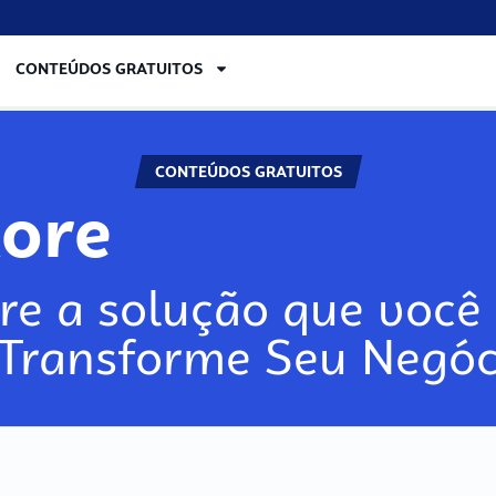
CONTEÚDOS GRATUITOS
CONTEÚDOS GRATUITOS
lore
re a solução que você 
 Transforme Seu Negóc