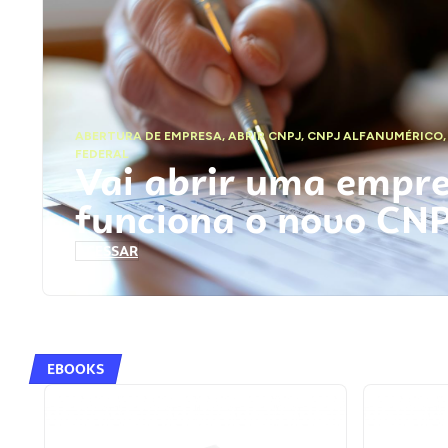
ABERTURA DE EMPRESA
,
ABRIR CNPJ
,
CNPJ ALFANUMÉRICO
FEDERAL
Vai abrir uma empr
funciona o novo CN
ACESSAR
EBOOKS