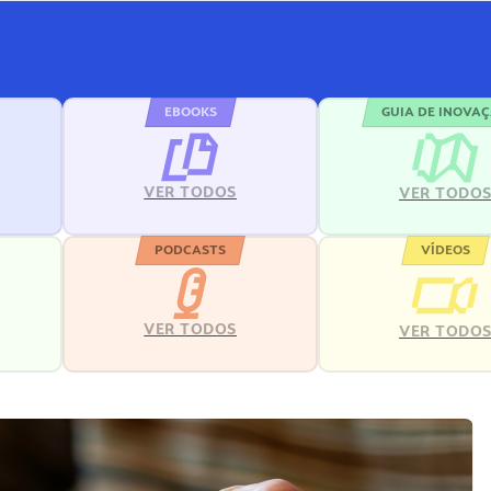
EBOOKS
GUIA DE INOVA
VER TODOS
VER TODO
PODCASTS
VÍDEOS
VER TODOS
VER TODO