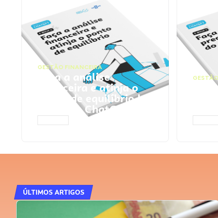
GESTÃO FINANCEIRA
Faça a análise
GESTÃO
financeira e atinja o
Faça
ponto de equilíbrio |
seu 
Prompts ChatGPT
Cha
ACESSAR
ACESS
ÚLTIMOS ARTIGOS