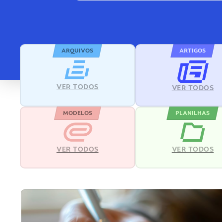
ARQUIVOS
ARTIGOS
VER TODOS
VER TODOS
MODELOS
PLANILHAS
VER TODOS
VER TODOS