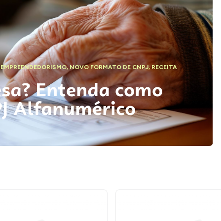
,
EMPREENDEDORISMO
,
NOVO FORMATO DE CNPJ
,
RECEITA
esa? Entenda como
PJ Alfanumérico