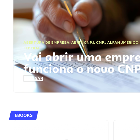
ABERTURA DE EMPRESA
,
ABRIR CNPJ
,
CNPJ ALFANUMÉRICO
FEDERAL
Vai abrir uma empr
funciona o novo CN
ACESSAR
EBOOKS