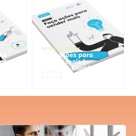
NEGÓCIOS
,
VENDAS
ta
Faça ações para
pts
vender mais |
Prompts ChatGPT
ACESSAR