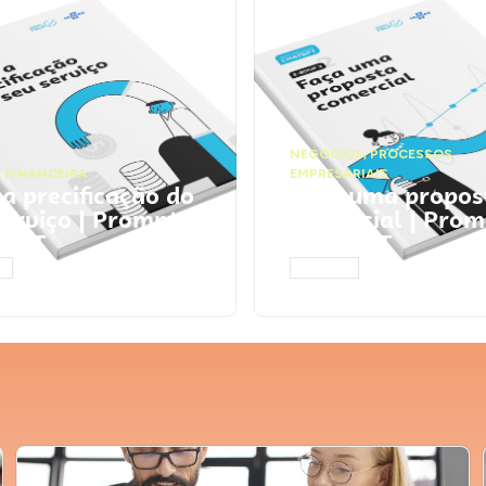
NEGÓCIOS
,
PROCESSOS
 FINANCEIRA
EMPRESARIAIS
 a precificação do
Faça uma propos
serviço | Prompts
comercial | Prom
tGPT
ChatGPT
AR
ACESSAR