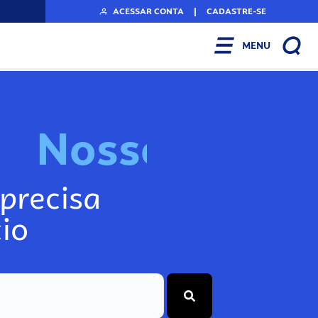
ACESSAR CONTA
|
CADASTRE-SE
MENU
N
o
s
s
o
s
I
n
f
o
g
precisa
io