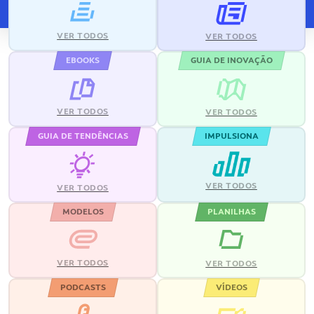
VER TODOS
VER TODOS
EBOOKS
GUIA DE INOVAÇÃO
VER TODOS
VER TODOS
GUIA DE TENDÊNCIAS
IMPULSIONA
VER TODOS
VER TODOS
MODELOS
PLANILHAS
VER TODOS
VER TODOS
PODCASTS
VÍDEOS