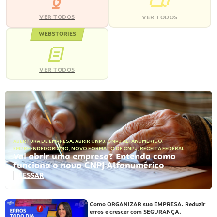
VER TODOS
VER TODOS
WEBSTORIES
VER TODOS
ABERTURA DE EMPRESA
,
ABRIR CNPJ
,
CNPJ ALFANUMÉRICO
,
EMPREENDEDORISMO
,
NOVO FORMATO DE CNPJ
,
RECEITA FEDERAL
Vai abrir uma empresa? Entenda como
funciona o novo CNPJ Alfanumérico
ACESSAR
Como ORGANIZAR sua EMPRESA. Reduzir
erros e crescer com SEGURANÇA.