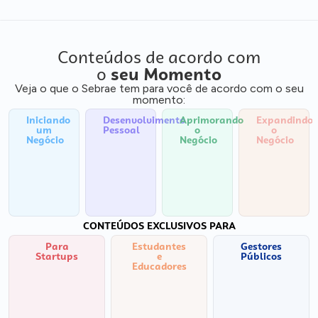
Conteúdos de acordo com
o
seu Momento
Veja o que o Sebrae tem para você de acordo com o seu
momento:
Iniciando
Desenvolvimento
Aprimorando
Expandindo
um
Pessoal
o
o
Negócio
Negócio
Negócio
CONTEÚDOS EXCLUSIVOS PARA
Para
Estudantes
Gestores
Startups
e
Públicos
Educadores