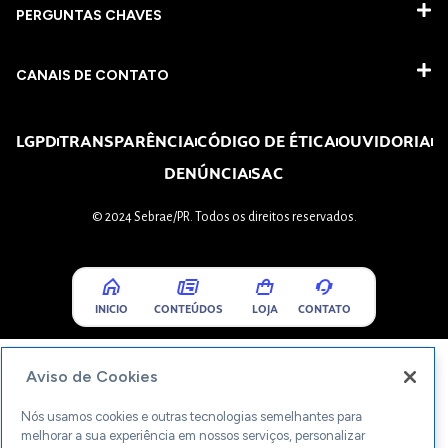
PERGUNTAS CHAVES​
CANAIS DE CONTATO
LGPD
TRANSPARÊNCIA
CÓDIGO DE ÉTICA
OUVIDORIA
DENÚNCIA
SAC
© 2024 Sebrae/PR. Todos os direitos reservados.
INICIO
CONTEÚDOS
LOJA
CONTATO
Aviso de Cookies
Nós usamos cookies e outras tecnologias semelhantes para
melhorar a sua experiência em nossos serviços, personalizar