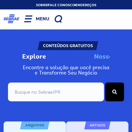
SOBRE
FALE CONOSCO
ENDEREÇOS
MENU
CONTEÚDOS GRATUITOS
Explore
N
o
s
s
o
s
A
n
Encontre a solução que você precisa
e Transforme Seu Negócio
ARQUIVOS
ARTIGOS