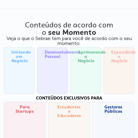
Conteúdos de acordo com
o
seu Momento
Veja o que o Sebrae tem para você de acordo com o seu
momento:
Iniciando
Desenvolvimento
Aprimorando
Expandindo
um
Pessoal
o
o
Negócio
Negócio
Negócio
CONTEÚDOS EXCLUSIVOS PARA
Para
Estudantes
Gestores
Startups
e
Públicos
Educadores