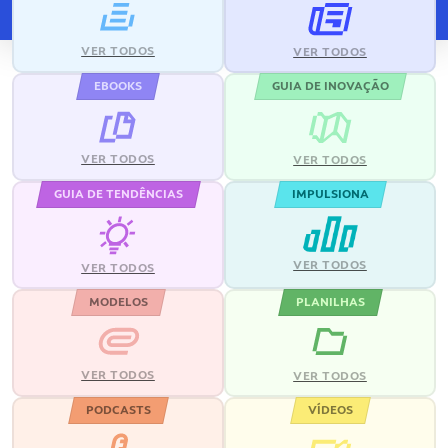
VER TODOS
VER TODOS
EBOOKS
GUIA DE INOVAÇÃO
VER TODOS
VER TODOS
GUIA DE TENDÊNCIAS
IMPULSIONA
VER TODOS
VER TODOS
MODELOS
PLANILHAS
VER TODOS
VER TODOS
PODCASTS
VÍDEOS