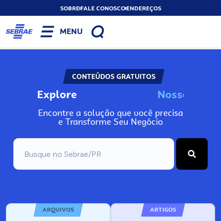
SOBRE
FALE CONOSCO
ENDEREÇOS
MENU
CONTEÚDOS GRATUITOS
Explore
N
o
s
s
o
s
A
Encontre a solução que você precisa
e Transforme Seu Negócio
ARQUIVOS
ARTIGOS