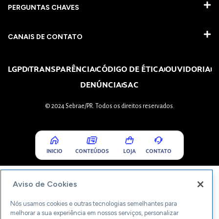
PERGUNTAS CHAVES​
CANAIS DE CONTATO
LGPD
TRANSPARÊNCIA
CÓDIGO DE ÉTICA
OUVIDORIA
DENÚNCIA
SAC
© 2024 Sebrae/PR. Todos os direitos reservados.
INICIO
CONTEÚDOS
LOJA
CONTATO
Aviso de Cookies
Nós usamos cookies e outras tecnologias semelhantes para
melhorar a sua experiência em nossos serviços, personalizar