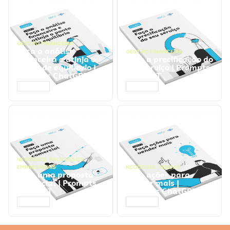
GESTÃO FINANCEIRA
Faça a análise
GESTÃO FINANCEIRA
financeira e atinja o
Faça a precificação do
ponto de equilíbrio |
seu serviço | Prompts
Prompts ChatGPT
ChatGPT
ACESSAR
ACESSAR
NEGÓCIOS
,
PROCESSOS
EMPRESARIAIS
NEGÓCIOS
,
VENDAS
Faça uma proposta
Faça ações para
comercial | Prompts
vender mais |
ChatGPT
Prompts ChatGPT
ACESSAR
ACESSAR