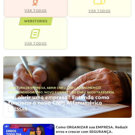
VER TODOS
VER TODOS
WEBSTORIES
VER TODOS
ABERTURA DE EMPRESA
,
ABRIR CNPJ
,
CNPJ ALFANUMÉRICO
,
EMPREENDEDORISMO
,
NOVO FORMATO DE CNPJ
,
RECEITA FEDERAL
Vai abrir uma empresa? Entenda como
funciona o novo CNPJ Alfanumérico
ACESSAR
Como ORGANIZAR sua EMPRESA. Reduzir
erros e crescer com SEGURANÇA.