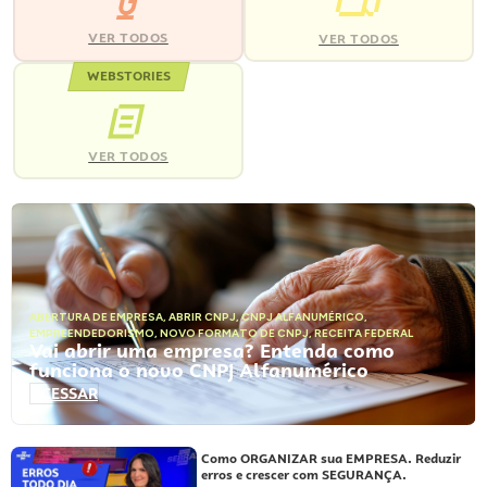
VER TODOS
VER TODOS
WEBSTORIES
VER TODOS
ABERTURA DE EMPRESA
,
ABRIR CNPJ
,
CNPJ ALFANUMÉRICO
,
EMPREENDEDORISMO
,
NOVO FORMATO DE CNPJ
,
RECEITA FEDERAL
Vai abrir uma empresa? Entenda como
funciona o novo CNPJ Alfanumérico
ACESSAR
Como ORGANIZAR sua EMPRESA. Reduzir
erros e crescer com SEGURANÇA.