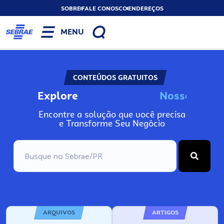
SOBRE
FALE CONOSCO
ENDEREÇOS
MENU
CONTEÚDOS GRATUITOS
Explore
N
o
s
s
o
s
I
n
f
o
Encontre a solução que você precisa
e Transforme Seu Negócio
ARQUIVOS
ARTIGOS