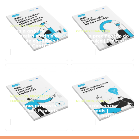
GESTÃO FINANCEIRA
Faça a análise
GESTÃO FINANCEIRA
financeira e atinja o
Faça a precificação do
ponto de equilíbrio |
seu serviço | Prompts
Prompts ChatGPT
ChatGPT
ACESSAR
ACESSAR
NEGÓCIOS
,
PROCESSOS
EMPRESARIAIS
NEGÓCIOS
,
VENDAS
Faça uma proposta
Faça ações para
comercial | Prompts
vender mais |
ChatGPT
Prompts ChatGPT
ACESSAR
ACESSAR