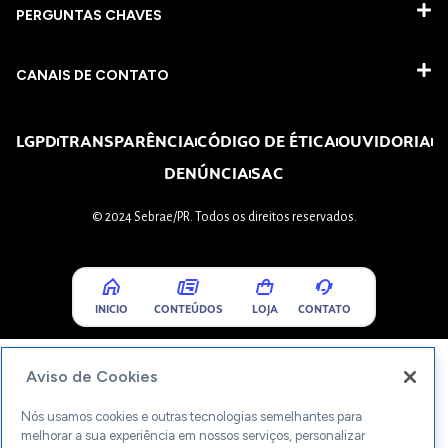
PERGUNTAS CHAVES​
CANAIS DE CONTATO
LGPD
TRANSPARÊNCIA
CÓDIGO DE ÉTICA
OUVIDORIA
DENÚNCIA
SAC
© 2024 Sebrae/PR. Todos os direitos reservados.
INICIO
CONTEÚDOS
LOJA
CONTATO
Aviso de Cookies
Nós usamos cookies e outras tecnologias semelhantes para
melhorar a sua experiência em nossos serviços, personalizar