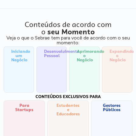
Conteúdos de acordo com
o
seu Momento
Veja o que o Sebrae tem para você de acordo com o seu
momento:
Iniciando
Desenvolvimento
Aprimorando
Expandindo
um
Pessoal
o
o
Negócio
Negócio
Negócio
CONTEÚDOS EXCLUSIVOS PARA
Para
Estudantes
Gestores
Startups
e
Públicos
Educadores