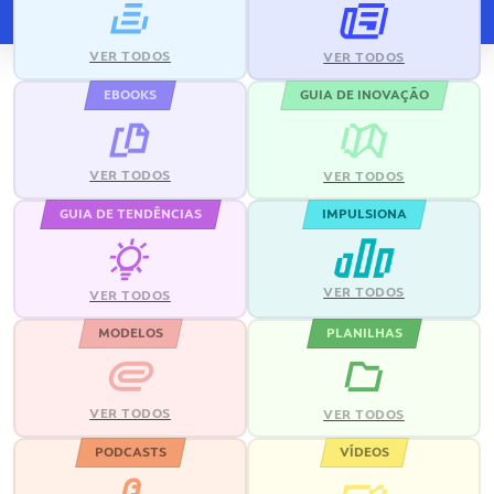
VER TODOS
VER TODOS
EBOOKS
GUIA DE INOVAÇÃO
VER TODOS
VER TODOS
GUIA DE TENDÊNCIAS
IMPULSIONA
VER TODOS
VER TODOS
MODELOS
PLANILHAS
VER TODOS
VER TODOS
PODCASTS
VÍDEOS