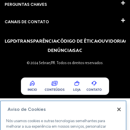
PERGUNTAS CHAVES​
CANAIS DE CONTATO
LGPD
TRANSPARÊNCIA
CÓDIGO DE ÉTICA
OUVIDORIA
DENÚNCIA
SAC
© 2024 Sebrae/PR. Todos os direitos reservados.
INICIO
CONTEÚDOS
LOJA
CONTATO
Aviso de Cookies
Nós usamos cookies e outras tecnologias semelhantes para
melhorar a sua experiência em nossos serviços, personalizar