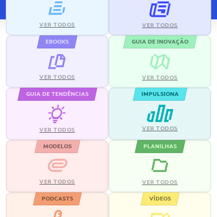
VER TODOS
VER TODOS
EBOOKS
GUIA DE INOVAÇÃO
VER TODOS
VER TODOS
GUIA DE TENDÊNCIAS
IMPULSIONA
VER TODOS
VER TODOS
MODELOS
PLANILHAS
VER TODOS
VER TODOS
PODCASTS
VÍDEOS