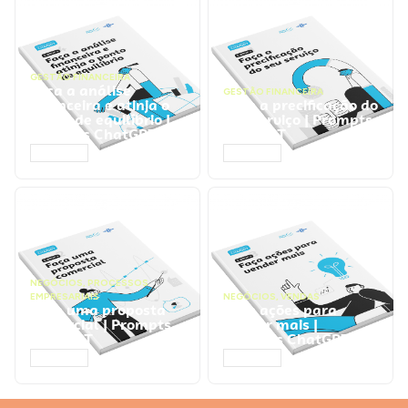
GESTÃO FINANCEIRA
Faça a análise
GESTÃO FINANCEIRA
financeira e atinja o
Faça a precificação do
ponto de equilíbrio |
seu serviço | Prompts
Prompts ChatGPT
ChatGPT
ACESSAR
ACESSAR
NEGÓCIOS
,
PROCESSOS
EMPRESARIAIS
NEGÓCIOS
,
VENDAS
Faça uma proposta
Faça ações para
comercial | Prompts
vender mais |
ChatGPT
Prompts ChatGPT
ACESSAR
ACESSAR