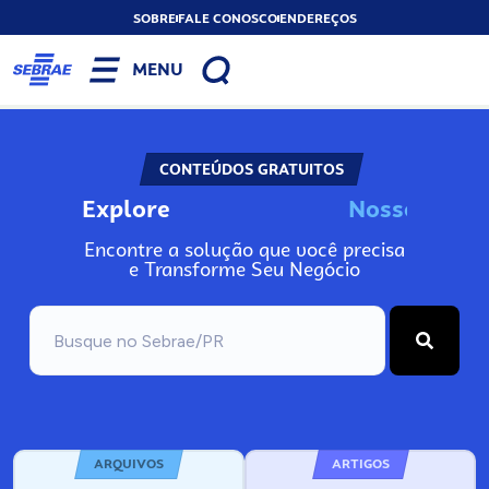
SOBRE
FALE CONOSCO
ENDEREÇOS
MENU
CONTEÚDOS GRATUITOS
Explore
N
o
s
s
o
s
I
n
f
o
Encontre a solução que você precisa
e Transforme Seu Negócio
ARQUIVOS
ARTIGOS