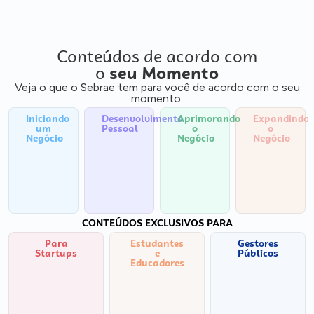
Conteúdos de acordo com
o
seu Momento
Veja o que o Sebrae tem para você de acordo com o seu
momento:
Iniciando
Desenvolvimento
Aprimorando
Expandindo
um
Pessoal
o
o
Negócio
Negócio
Negócio
CONTEÚDOS EXCLUSIVOS PARA
Para
Estudantes
Gestores
Startups
e
Públicos
Educadores