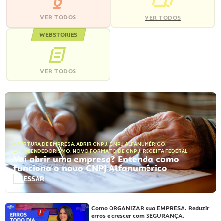
VER TODOS
VER TODOS
WEBSTORIES
VER TODOS
ABERTURA DE EMPRESA
,
ABRIR CNPJ
,
CNPJ ALFANUMÉRICO
,
EMPREENDEDORISMO
,
NOVO FORMATO DE CNPJ
,
RECEITA FEDERAL
Vai abrir uma empresa? Entenda como
funciona o novo CNPJ Alfanumérico
ACESSAR
Como ORGANIZAR sua EMPRESA. Reduzir
erros e crescer com SEGURANÇA.