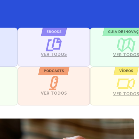
EBOOKS
GUIA DE INOVA
VER TODOS
VER TODO
PODCASTS
VÍDEOS
VER TODOS
VER TODO