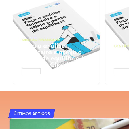
GESTÃO FINANCEIRA
Faça a análise
GESTÃO
financeira e atinja o
Faça
ponto de equilíbrio |
seu 
Prompts ChatGPT
Cha
ACESSAR
ACESS
ÚLTIMOS ARTIGOS