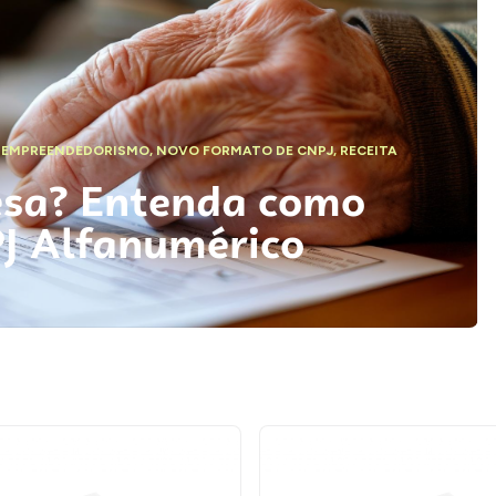
,
EMPREENDEDORISMO
,
NOVO FORMATO DE CNPJ
,
RECEITA
esa? Entenda como
PJ Alfanumérico