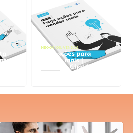
NEGÓCIOS
,
VENDAS
ta
Faça ações para
pts
vender mais |
Prompts ChatGPT
ACESSAR