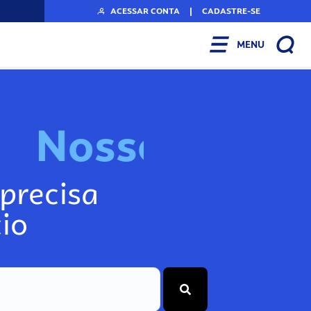
ACESSAR CONTA
|
CADASTRE-SE
MENU
N
o
s
s
o
s
I
n
f
o
precisa
io