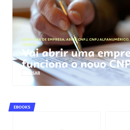
ABERTURA DE EMPRESA
,
ABRIR CNPJ
,
CNPJ ALFANUMÉRICO
FEDERAL
Vai abrir uma empr
funciona o novo CN
ACESSAR
EBOOKS