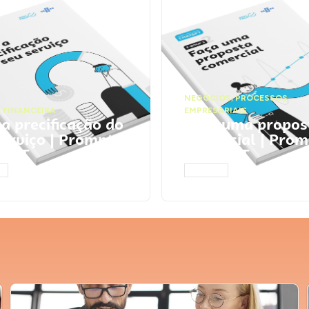
NEGÓCIOS
,
PROCESSOS
 FINANCEIRA
EMPRESARIAIS
 a precificação do
Faça uma propos
serviço | Prompts
comercial | Prom
tGPT
ChatGPT
AR
ACESSAR