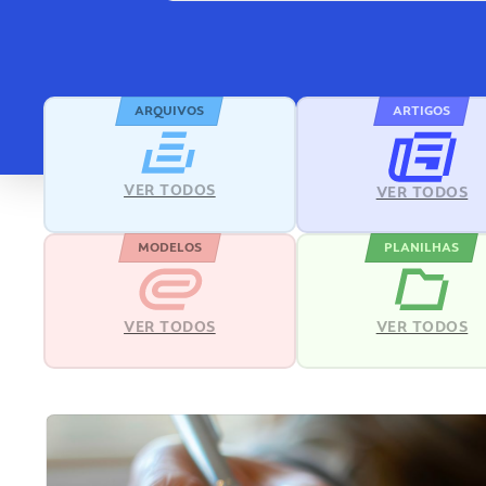
ARQUIVOS
ARTIGOS
VER TODOS
VER TODOS
MODELOS
PLANILHAS
VER TODOS
VER TODOS