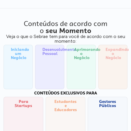
Conteúdos de acordo com
o
seu Momento
Veja o que o Sebrae tem para você de acordo com o seu
momento:
Iniciando
Desenvolvimento
Aprimorando
Expandindo
um
Pessoal
o
o
Negócio
Negócio
Negócio
CONTEÚDOS EXCLUSIVOS PARA
Para
Estudantes
Gestores
Startups
e
Públicos
Educadores