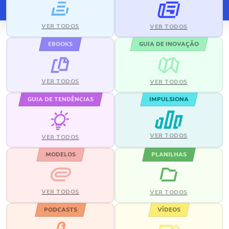
VER TODOS
VER TODOS
EBOOKS
GUIA DE INOVAÇÃO
VER TODOS
VER TODOS
GUIA DE TENDÊNCIAS
IMPULSIONA
VER TODOS
VER TODOS
MODELOS
PLANILHAS
VER TODOS
VER TODOS
PODCASTS
VÍDEOS