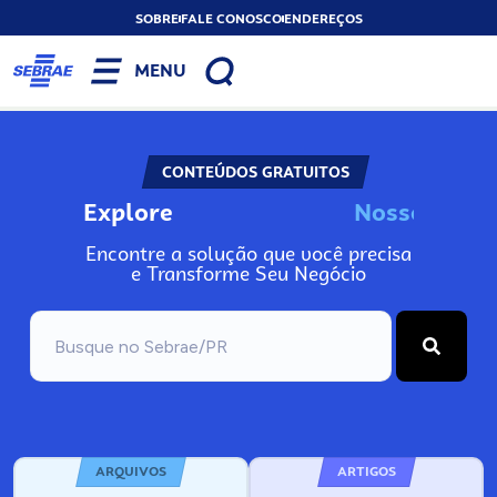
SOBRE
FALE CONOSCO
ENDEREÇOS
MENU
CONTEÚDOS GRATUITOS
Explore
N
o
s
s
o
s
I
n
f
Encontre a solução que você precisa
e Transforme Seu Negócio
ARQUIVOS
ARTIGOS