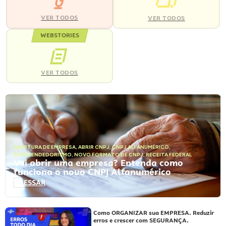
VER TODOS
VER TODOS
WEBSTORIES
VER TODOS
ABERTURA DE EMPRESA
,
ABRIR CNPJ
,
CNPJ ALFANUMÉRICO
,
EMPREENDEDORISMO
,
NOVO FORMATO DE CNPJ
,
RECEITA FEDERAL
Vai abrir uma empresa? Entenda como
funciona o novo CNPJ Alfanumérico
ACESSAR
Como ORGANIZAR sua EMPRESA. Reduzir
erros e crescer com SEGURANÇA.