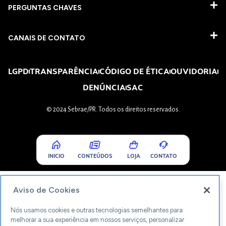
PERGUNTAS CHAVES​
CANAIS DE CONTATO
LGPD
TRANSPARÊNCIA
CÓDIGO DE ÉTICA
OUVIDORIA
DENÚNCIA
SAC
© 2024 Sebrae/PR. Todos os direitos reservados.
INICIO
CONTEÚDOS
LOJA
CONTATO
Aviso de Cookies
Nós usamos cookies e outras tecnologias semelhantes para
melhorar a sua experiência em nossos serviços, personalizar