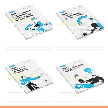
GESTÃO FINANCEIRA
Faça a análise
GESTÃO FINANCEIRA
financeira e atinja o
Faça a precificação do
ponto de equilíbrio |
seu serviço | Prompts
Prompts ChatGPT
ChatGPT
ACESSAR
ACESSAR
NEGÓCIOS
,
PROCESSOS
EMPRESARIAIS
NEGÓCIOS
,
VENDAS
Faça uma proposta
Faça ações para
comercial | Prompts
vender mais |
ChatGPT
Prompts ChatGPT
ACESSAR
ACESSAR