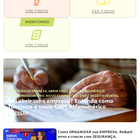
VER TODOS
VER TODOS
WEBSTORIES
VER TODOS
ABERTURA DE EMPRESA
,
ABRIR CNPJ
,
CNPJ ALFANUMÉRICO
,
EMPREENDEDORISMO
,
NOVO FORMATO DE CNPJ
,
RECEITA FEDERAL
Vai abrir uma empresa? Entenda como
funciona o novo CNPJ Alfanumérico
ACESSAR
Como ORGANIZAR sua EMPRESA. Reduzir
erros e crescer com SEGURANÇA.