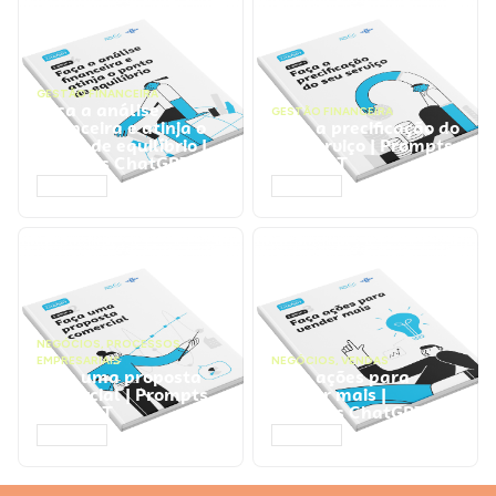
GESTÃO FINANCEIRA
Faça a análise
GESTÃO FINANCEIRA
financeira e atinja o
Faça a precificação do
ponto de equilíbrio |
seu serviço | Prompts
Prompts ChatGPT
ChatGPT
ACESSAR
ACESSAR
NEGÓCIOS
,
PROCESSOS
EMPRESARIAIS
NEGÓCIOS
,
VENDAS
Faça uma proposta
Faça ações para
comercial | Prompts
vender mais |
ChatGPT
Prompts ChatGPT
ACESSAR
ACESSAR