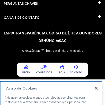
PERGUNTAS CHAVES​
CANAIS DE CONTATO
LGPD
TRANSPARÊNCIA
CÓDIGO DE ÉTICA
OUVIDORIA
DENÚNCIA
SAC
© 2024 Sebrae/PR. Todos os direitos reservados.
INICIO
CONTEÚDOS
LOJA
CONTATO
Aviso de Cookies
Nós usamos cookies e outras tecnologias semelhantes para
melhorar a sua experiência em nossos serviços, personalizar