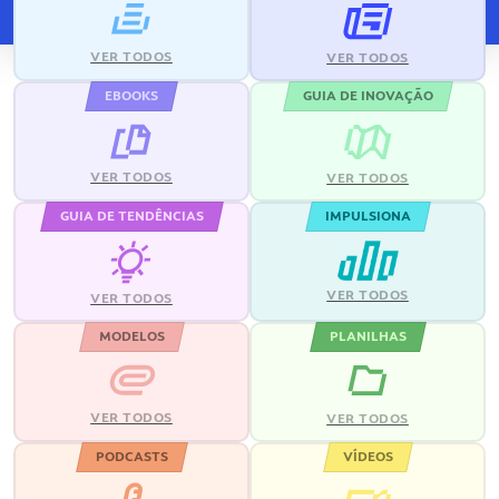
VER TODOS
VER TODOS
EBOOKS
GUIA DE INOVAÇÃO
VER TODOS
VER TODOS
GUIA DE TENDÊNCIAS
IMPULSIONA
VER TODOS
VER TODOS
MODELOS
PLANILHAS
VER TODOS
VER TODOS
PODCASTS
VÍDEOS