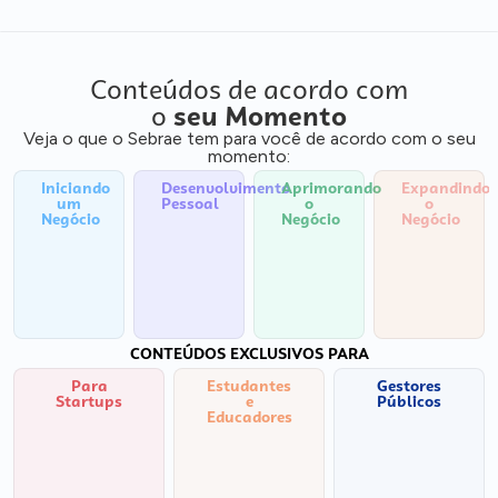
Conteúdos de acordo com
o
seu Momento
Veja o que o Sebrae tem para você de acordo com o seu
momento:
Iniciando
Desenvolvimento
Aprimorando
Expandindo
um
Pessoal
o
o
Negócio
Negócio
Negócio
CONTEÚDOS EXCLUSIVOS PARA
Para
Estudantes
Gestores
Startups
e
Públicos
Educadores