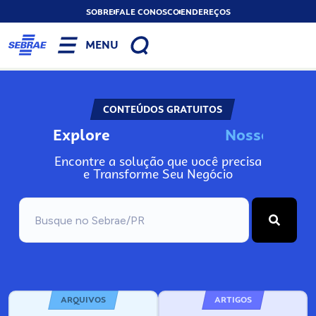
SOBRE
FALE CONOSCO
ENDEREÇOS
MENU
CONTEÚDOS GRATUITOS
Explore
N
o
s
s
o
s
I
n
f
Encontre a solução que você precisa
e Transforme Seu Negócio
ARQUIVOS
ARTIGOS