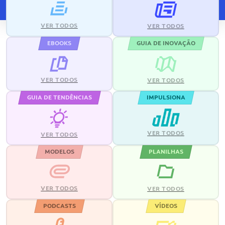
VER TODOS
VER TODOS
EBOOKS
GUIA DE INOVAÇÃO
VER TODOS
VER TODOS
GUIA DE TENDÊNCIAS
IMPULSIONA
VER TODOS
VER TODOS
MODELOS
PLANILHAS
VER TODOS
VER TODOS
PODCASTS
VÍDEOS