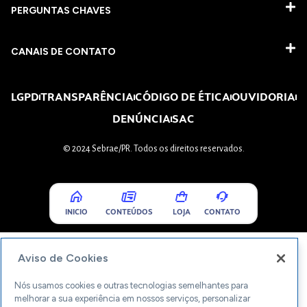
PERGUNTAS CHAVES​
CANAIS DE CONTATO
LGPD
TRANSPARÊNCIA
CÓDIGO DE ÉTICA
OUVIDORIA
DENÚNCIA
SAC
© 2024 Sebrae/PR. Todos os direitos reservados.
INICIO
CONTEÚDOS
LOJA
CONTATO
Aviso de Cookies
Nós usamos cookies e outras tecnologias semelhantes para
melhorar a sua experiência em nossos serviços, personalizar