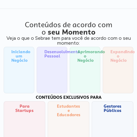
Conteúdos de acordo com
o
seu Momento
Veja o que o Sebrae tem para você de acordo com o seu
momento:
Iniciando
Desenvolvimento
Aprimorando
Expandindo
um
Pessoal
o
o
Negócio
Negócio
Negócio
CONTEÚDOS EXCLUSIVOS PARA
Para
Estudantes
Gestores
Startups
e
Públicos
Educadores