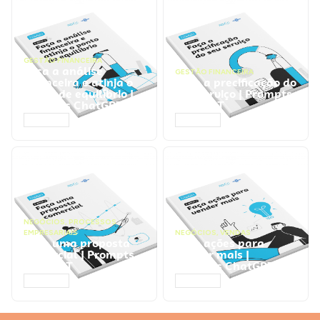
GESTÃO FINANCEIRA
Faça a análise
GESTÃO FINANCEIRA
financeira e atinja o
Faça a precificação do
ponto de equilíbrio |
seu serviço | Prompts
Prompts ChatGPT
ChatGPT
ACESSAR
ACESSAR
NEGÓCIOS
,
PROCESSOS
EMPRESARIAIS
NEGÓCIOS
,
VENDAS
Faça uma proposta
Faça ações para
comercial | Prompts
vender mais |
ChatGPT
Prompts ChatGPT
ACESSAR
ACESSAR