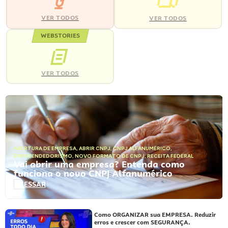
VER TODOS
VER TODOS
WEBSTORIES
VER TODOS
ABERTURA DE EMPRESA
,
ABRIR CNPJ
,
CNPJ ALFANUMÉRICO
,
EMPREENDEDORISMO
,
NOVO FORMATO DE CNPJ
,
RECEITA FEDERAL
Vai abrir uma empresa? Entenda como
funciona o novo CNPJ Alfanumérico
ACESSAR
Como ORGANIZAR sua EMPRESA. Reduzir
erros e crescer com SEGURANÇA.