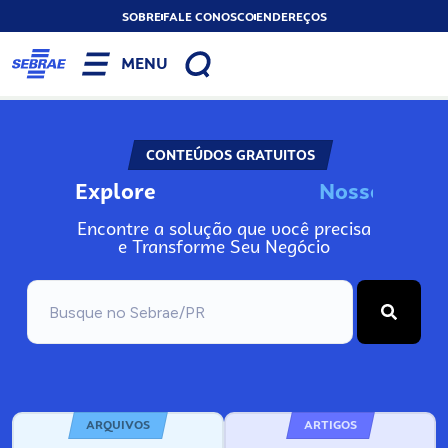
SOBRE
FALE CONOSCO
ENDEREÇOS
MENU
CONTEÚDOS GRATUITOS
Explore
N
o
s
s
o
s
I
n
Encontre a solução que você precisa
e Transforme Seu Negócio
ARQUIVOS
ARTIGOS