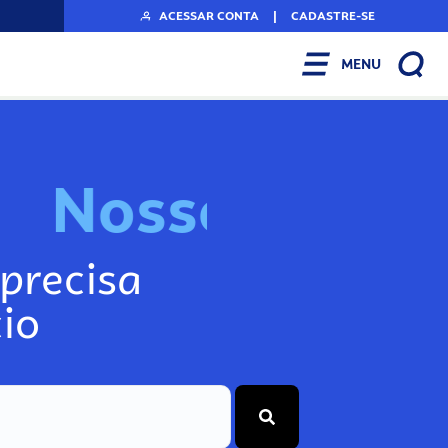
ACESSAR CONTA
|
CADASTRE-SE
MENU
N
o
s
s
o
s
I
n
f
o
g
precisa
io