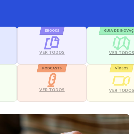
EBOOKS
GUIA DE INOVA
VER TODOS
VER TODO
PODCASTS
VÍDEOS
VER TODOS
VER TODO