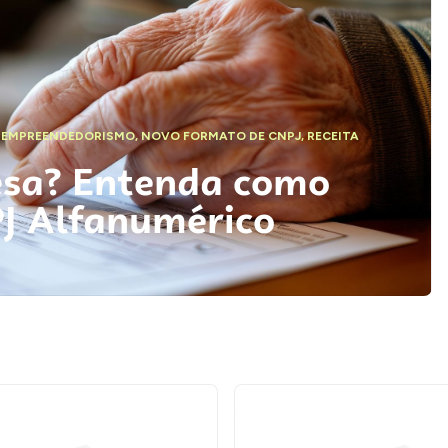
,
EMPREENDEDORISMO
,
NOVO FORMATO DE CNPJ
,
RECEITA
esa? Entenda como
PJ Alfanumérico