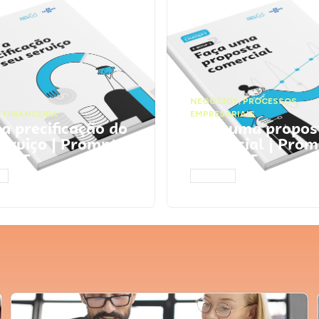
NEGÓCIOS
,
PROCESSOS
 FINANCEIRA
EMPRESARIAIS
 a precificação do
Faça uma propos
serviço | Prompts
comercial | Prom
tGPT
ChatGPT
AR
ACESSAR