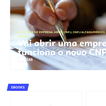
ABERTURA DE EMPRESA
,
ABRIR CNPJ
,
CNPJ ALFANUMÉRICO
FEDERAL
Vai abrir uma empr
funciona o novo CN
ACESSAR
EBOOKS