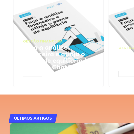
GESTÃO FINANCEIRA
Faça a análise
GESTÃO
financeira e atinja o
Faça
ponto de equilíbrio |
seu 
Prompts ChatGPT
Cha
ACESSAR
ACESS
ÚLTIMOS ARTIGOS