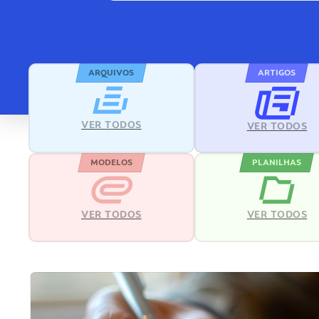
ARQUIVOS
ARTIGOS
VER TODOS
VER TODOS
MODELOS
PLANILHAS
VER TODOS
VER TODOS