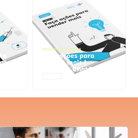
NEGÓCIOS
,
VENDAS
ta
Faça ações para
pts
vender mais |
Prompts ChatGPT
ACESSAR