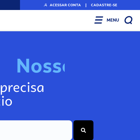
ACESSAR CONTA
|
CADASTRE-SE
MENU
N
o
s
s
o
s
I
n
f
o
g
precisa
io