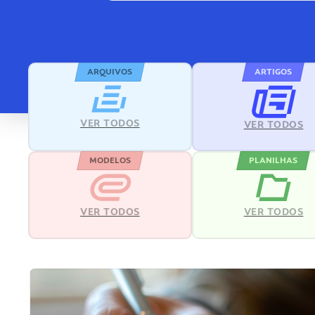
ARQUIVOS
ARTIGOS
VER TODOS
VER TODOS
MODELOS
PLANILHAS
VER TODOS
VER TODOS