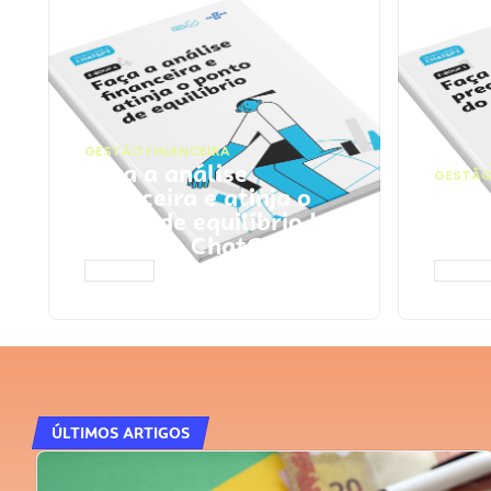
GESTÃO FINANCEIRA
Faça a análise
GESTÃO
financeira e atinja o
Faça
ponto de equilíbrio |
seu 
Prompts ChatGPT
Cha
ACESSAR
ACESS
ÚLTIMOS ARTIGOS