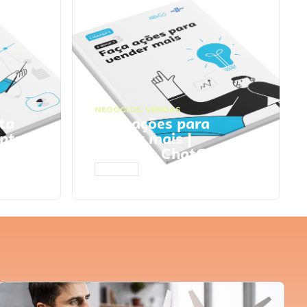
NEGÓCIOS
,
VENDAS
ta
Faça ações para
pts
vender mais |
Prompts ChatGPT
ACESSAR