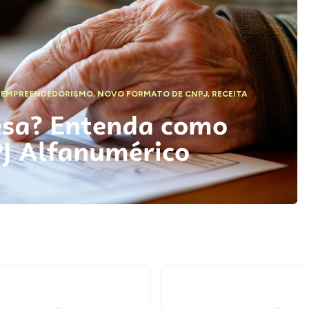
,
EMPREENDEDORISMO
,
NOVO FORMATO DE CNPJ
,
RECEITA
esa? Entenda como
PJ Alfanumérico