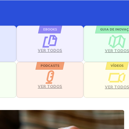
EBOOKS
GUIA DE INOVA
VER TODOS
VER TODO
PODCASTS
VÍDEOS
VER TODOS
VER TODO