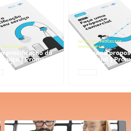
NEGÓCIOS
,
PROCESSOS
 FINANCEIRA
EMPRESARIAIS
 a precificação do
Faça uma propos
serviço | Prompts
comercial | Prom
tGPT
ChatGPT
AR
ACESSAR