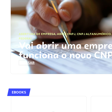
ABERTURA DE EMPRESA
,
ABRIR CNPJ
,
CNPJ ALFANUMÉRICO
FEDERAL
Vai abrir uma empr
funciona o novo CN
ACESSAR
EBOOKS