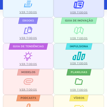
VER TODOS
VER TODOS
EBOOKS
GUIA DE INOVAÇÃO
VER TODOS
VER TODOS
GUIA DE TENDÊNCIAS
IMPULSIONA
VER TODOS
VER TODOS
MODELOS
PLANILHAS
VER TODOS
VER TODOS
PODCASTS
VÍDEOS