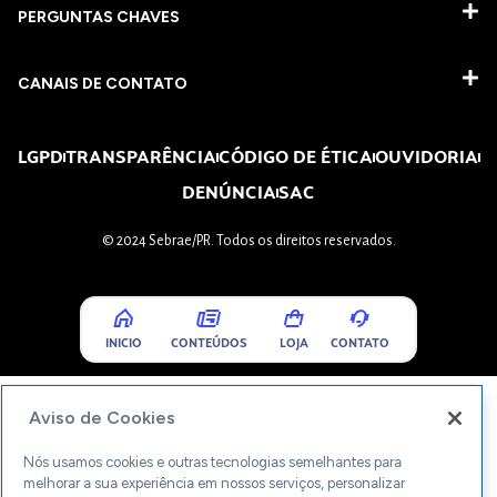
PERGUNTAS CHAVES​
CANAIS DE CONTATO
LGPD
TRANSPARÊNCIA
CÓDIGO DE ÉTICA
OUVIDORIA
DENÚNCIA
SAC
© 2024 Sebrae/PR. Todos os direitos reservados.
INICIO
CONTEÚDOS
LOJA
CONTATO
Aviso de Cookies
Nós usamos cookies e outras tecnologias semelhantes para
melhorar a sua experiência em nossos serviços, personalizar