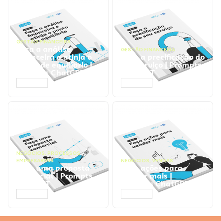
GESTÃO FINANCEIRA
Faça a análise
GESTÃO FINANCEIRA
financeira e atinja o
Faça a precificação do
ponto de equilíbrio |
seu serviço | Prompts
Prompts ChatGPT
ChatGPT
ACESSAR
ACESSAR
NEGÓCIOS
,
PROCESSOS
EMPRESARIAIS
NEGÓCIOS
,
VENDAS
Faça uma proposta
Faça ações para
comercial | Prompts
vender mais |
ChatGPT
Prompts ChatGPT
ACESSAR
ACESSAR