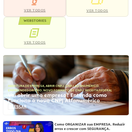
VER TODOS
VER TODOS
WEBSTORIES
VER TODOS
ABERTURA DE EMPRESA
,
ABRIR CNPJ
,
CNPJ ALFANUMÉRICO
,
EMPREENDEDORISMO
,
NOVO FORMATO DE CNPJ
,
RECEITA FEDERAL
Vai abrir uma empresa? Entenda como
funciona o novo CNPJ Alfanumérico
ACESSAR
Como ORGANIZAR sua EMPRESA. Reduzir
erros e crescer com SEGURANÇA.