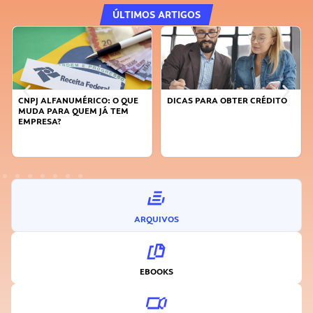
ÚLTIMOS ARTIGOS
O QUE
DICAS PARA OBTER CRÉDITO
FAÇA A DIFERENÇA: SEJA
TEM
SUSTENTÁVEL, SEJA
INOVADOR
ARQUIVOS
EBOOKS