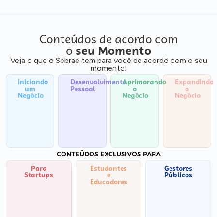
Conteúdos de acordo com
o
seu Momento
Veja o que o Sebrae tem para você de acordo com o seu
momento:
Iniciando
Desenvolvimento
Aprimorando
Expandindo
um
Pessoal
o
o
Negócio
Negócio
Negócio
CONTEÚDOS EXCLUSIVOS PARA
Para
Estudantes
Gestores
Startups
e
Públicos
Educadores