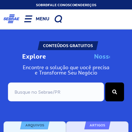
SOBRE
FALE CONOSCO
ENDEREÇOS
MENU
CONTEÚDOS GRATUITOS
Explore
N
o
s
s
o
s
I
n
Encontre a solução que você precisa
e Transforme Seu Negócio
ARQUIVOS
ARTIGOS