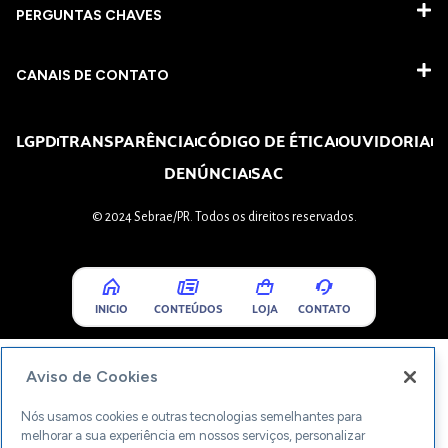
PERGUNTAS CHAVES​
CANAIS DE CONTATO
LGPD
TRANSPARÊNCIA
CÓDIGO DE ÉTICA
OUVIDORIA
DENÚNCIA
SAC
© 2024 Sebrae/PR. Todos os direitos reservados.
INICIO
CONTEÚDOS
LOJA
CONTATO
Aviso de Cookies
Nós usamos cookies e outras tecnologias semelhantes para
melhorar a sua experiência em nossos serviços, personalizar