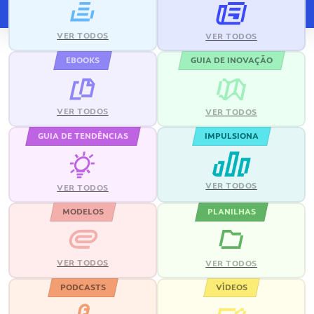
VER TODOS
VER TODOS
EBOOKS
GUIA DE INOVAÇÃO
VER TODOS
VER TODOS
GUIA DE TENDÊNCIAS
IMPULSIONA
VER TODOS
VER TODOS
MODELOS
PLANILHAS
VER TODOS
VER TODOS
PODCASTS
VÍDEOS