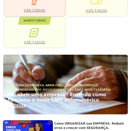
VER TODOS
VER TODOS
WEBSTORIES
VER TODOS
ABERTURA DE EMPRESA
,
ABRIR CNPJ
,
CNPJ ALFANUMÉRICO
,
EMPREENDEDORISMO
,
NOVO FORMATO DE CNPJ
,
RECEITA FEDERAL
Vai abrir uma empresa? Entenda como
funciona o novo CNPJ Alfanumérico
ACESSAR
Como ORGANIZAR sua EMPRESA. Reduzir
erros e crescer com SEGURANÇA.