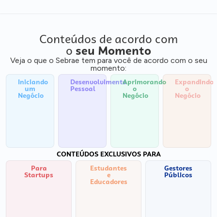
Conteúdos de acordo com
o
seu Momento
Veja o que o Sebrae tem para você de acordo com o seu
momento:
Iniciando
Desenvolvimento
Aprimorando
Expandindo
um
Pessoal
o
o
Negócio
Negócio
Negócio
CONTEÚDOS EXCLUSIVOS PARA
Para
Estudantes
Gestores
Startups
e
Públicos
Educadores