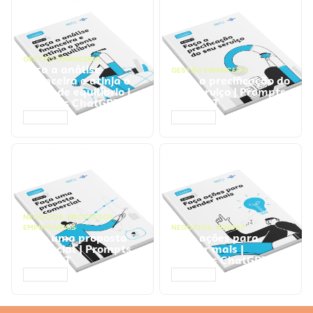
GESTÃO FINANCEIRA
Faça a análise
GESTÃO FINANCEIRA
financeira e atinja o
Faça a precificação do
ponto de equilíbrio |
seu serviço | Prompts
Prompts ChatGPT
ChatGPT
ACESSAR
ACESSAR
NEGÓCIOS
,
PROCESSOS
EMPRESARIAIS
NEGÓCIOS
,
VENDAS
Faça uma proposta
Faça ações para
comercial | Prompts
vender mais |
ChatGPT
Prompts ChatGPT
ACESSAR
ACESSAR