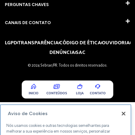
PERGUNTAS CHAVES​
CANAIS DE CONTATO
LGPD
TRANSPARÊNCIA
CÓDIGO DE ÉTICA
OUVIDORIA
DENÚNCIA
SAC
© 2024 Sebrae/PR. Todos os direitos reservados.
INICIO
CONTEÚDOS
LOJA
CONTATO
Aviso de Cookies
Nós usamos cookies e outras tecnologias semelhantes para
melhorar a sua experiência em nossos serviços, personalizar