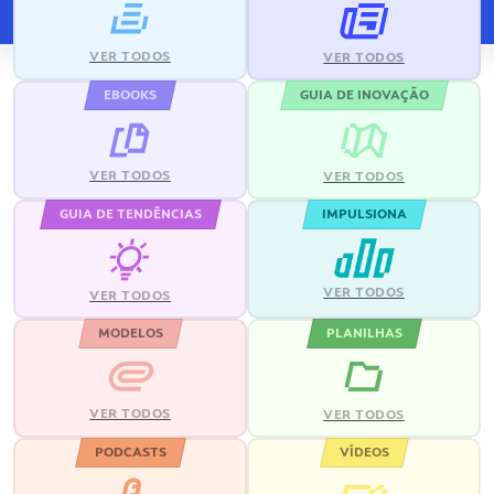
VER TODOS
VER TODOS
EBOOKS
GUIA DE INOVAÇÃO
VER TODOS
VER TODOS
GUIA DE TENDÊNCIAS
IMPULSIONA
VER TODOS
VER TODOS
MODELOS
PLANILHAS
VER TODOS
VER TODOS
PODCASTS
VÍDEOS