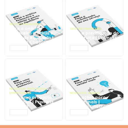
GESTÃO FINANCEIRA
Faça a análise
GESTÃO FINANCEIRA
financeira e atinja o
Faça a precificação do
ponto de equilíbrio |
seu serviço | Prompts
Prompts ChatGPT
ChatGPT
ACESSAR
ACESSAR
NEGÓCIOS
,
PROCESSOS
EMPRESARIAIS
NEGÓCIOS
,
VENDAS
Faça uma proposta
Faça ações para
comercial | Prompts
vender mais |
ChatGPT
Prompts ChatGPT
ACESSAR
ACESSAR