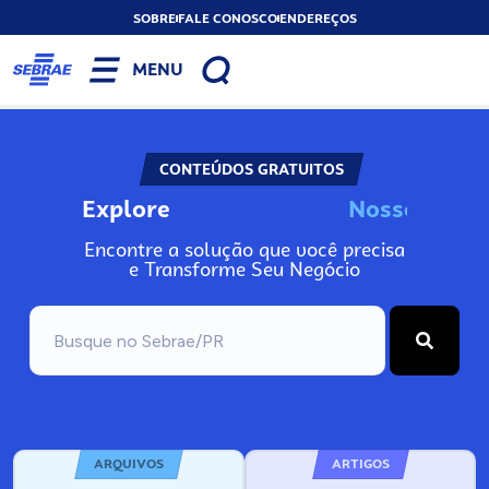
SOBRE
FALE CONOSCO
ENDEREÇOS
MENU
CONTEÚDOS GRATUITOS
Explore
N
o
s
s
o
s
I
n
f
o
Encontre a solução que você precisa
e Transforme Seu Negócio
ARQUIVOS
ARTIGOS