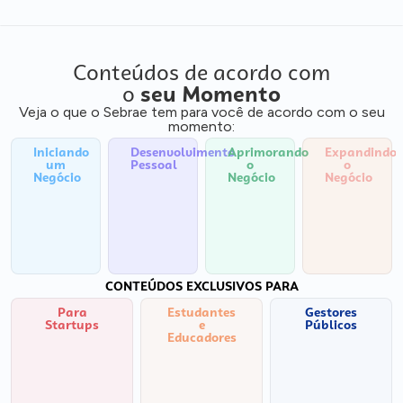
Conteúdos de acordo com
o
seu Momento
Veja o que o Sebrae tem para você de acordo com o seu
momento:
Iniciando
Desenvolvimento
Aprimorando
Expandindo
um
Pessoal
o
o
Negócio
Negócio
Negócio
CONTEÚDOS EXCLUSIVOS PARA
Para
Estudantes
Gestores
Startups
e
Públicos
Educadores