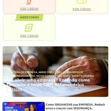
VER TODOS
VER TODOS
WEBSTORIES
VER TODOS
ABERTURA DE EMPRESA
,
ABRIR CNPJ
,
CNPJ ALFANUMÉRICO
,
EMPREENDEDORISMO
,
NOVO FORMATO DE CNPJ
,
RECEITA FEDERAL
Vai abrir uma empresa? Entenda como
funciona o novo CNPJ Alfanumérico
ACESSAR
Como ORGANIZAR sua EMPRESA. Reduzir
erros e crescer com SEGURANÇA.