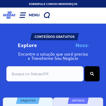
SOBRE
FALE CONOSCO
ENDEREÇOS
MENU
CONTEÚDOS GRATUITOS
Explore
N
o
s
s
o
s
I
n
f
o
Encontre a solução que você precisa
e Transforme Seu Negócio
ARQUIVOS
ARTIGOS