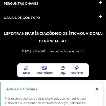
PERGUNTAS CHAVES​
CANAIS DE CONTATO
LGPD
TRANSPARÊNCIA
CÓDIGO DE ÉTICA
OUVIDORIA
DENÚNCIA
SAC
© 2024 Sebrae/PR. Todos os direitos reservados.
INICIO
CONTEÚDOS
LOJA
CONTATO
Aviso de Cookies
Nós usamos cookies e outras tecnologias semelhantes para
melhorar a sua experiência em nossos serviços, personalizar