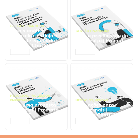
GESTÃO FINANCEIRA
Faça a análise
GESTÃO FINANCEIRA
financeira e atinja o
Faça a precificação do
ponto de equilíbrio |
seu serviço | Prompts
Prompts ChatGPT
ChatGPT
ACESSAR
ACESSAR
NEGÓCIOS
,
PROCESSOS
EMPRESARIAIS
NEGÓCIOS
,
VENDAS
Faça uma proposta
Faça ações para
comercial | Prompts
vender mais |
ChatGPT
Prompts ChatGPT
ACESSAR
ACESSAR