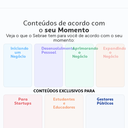
Conteúdos de acordo com
o
seu Momento
Veja o que o Sebrae tem para você de acordo com o seu
momento:
Iniciando
Desenvolvimento
Aprimorando
Expandindo
um
Pessoal
o
o
Negócio
Negócio
Negócio
CONTEÚDOS EXCLUSIVOS PARA
Para
Estudantes
Gestores
Startups
e
Públicos
Educadores