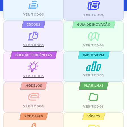
VER TODOS
VER TODOS
EBOOKS
GUIA DE INOVAÇÃO
VER TODOS
VER TODOS
GUIA DE TENDÊNCIAS
IMPULSIONA
VER TODOS
VER TODOS
MODELOS
PLANILHAS
VER TODOS
VER TODOS
PODCASTS
VÍDEOS