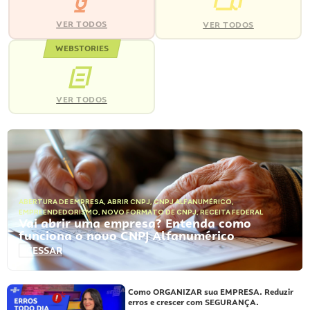
VER TODOS
VER TODOS
WEBSTORIES
VER TODOS
ABERTURA DE EMPRESA
,
ABRIR CNPJ
,
CNPJ ALFANUMÉRICO
,
EMPREENDEDORISMO
,
NOVO FORMATO DE CNPJ
,
RECEITA FEDERAL
Vai abrir uma empresa? Entenda como
funciona o novo CNPJ Alfanumérico
ACESSAR
Como ORGANIZAR sua EMPRESA. Reduzir
erros e crescer com SEGURANÇA.