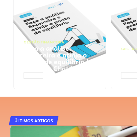
GESTÃO FINANCEIRA
Faça a análise
GESTÃO
financeira e atinja o
Faça
ponto de equilíbrio |
seu 
Prompts ChatGPT
Cha
ACESSAR
ACESS
ÚLTIMOS ARTIGOS