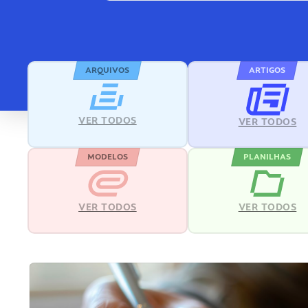
ARQUIVOS
ARTIGOS
VER TODOS
VER TODOS
MODELOS
PLANILHAS
VER TODOS
VER TODOS