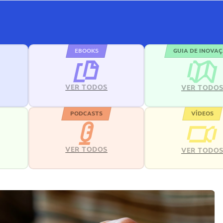
EBOOKS
GUIA DE INOVA
VER TODOS
VER TODO
PODCASTS
VÍDEOS
VER TODOS
VER TODO