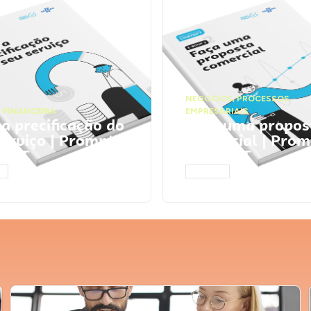
NEGÓCIOS
,
PROCESSOS
 FINANCEIRA
EMPRESARIAIS
 a precificação do
Faça uma propos
serviço | Prompts
comercial | Prom
tGPT
ChatGPT
AR
ACESSAR