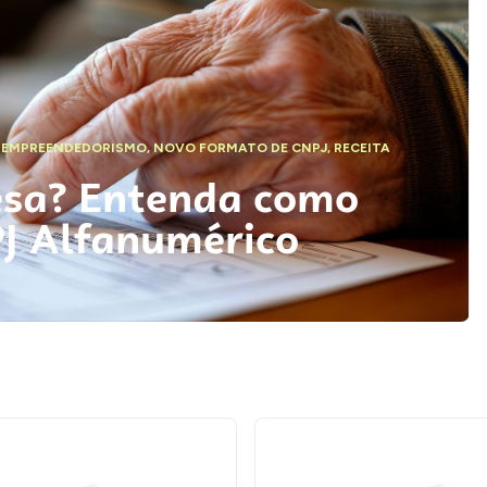
,
EMPREENDEDORISMO
,
NOVO FORMATO DE CNPJ
,
RECEITA
esa? Entenda como
PJ Alfanumérico