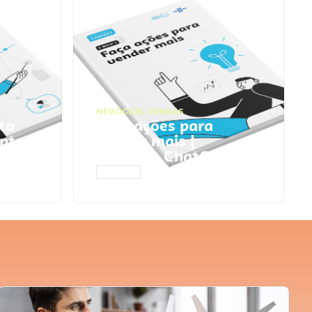
NEGÓCIOS
,
VENDAS
ta
Faça ações para
pts
vender mais |
Prompts ChatGPT
ACESSAR