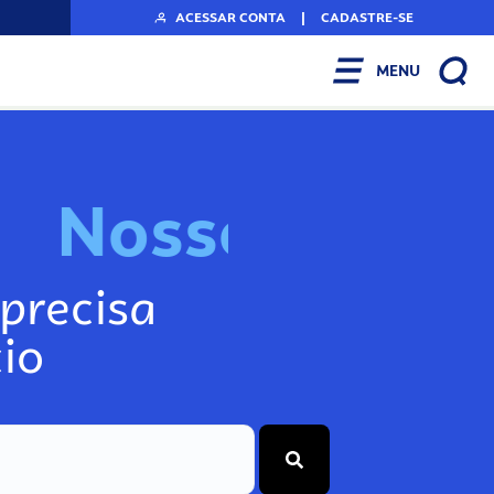
ACESSAR CONTA
|
CADASTRE-SE
MENU
N
o
s
s
o
s
I
n
f
o
g
precisa
io