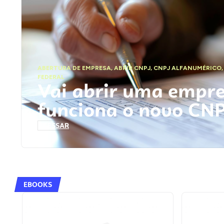
ABERTURA DE EMPRESA
,
ABRIR CNPJ
,
CNPJ ALFANUMÉRICO
FEDERAL
Vai abrir uma empr
funciona o novo CN
ACESSAR
EBOOKS