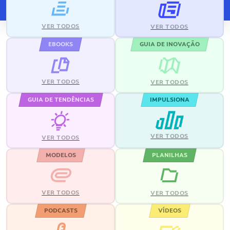
VER TODOS
VER TODOS
EBOOKS
GUIA DE INOVAÇÃO
VER TODOS
VER TODOS
GUIA DE TENDÊNCIAS
IMPULSIONA
VER TODOS
VER TODOS
MODELOS
PLANILHAS
VER TODOS
VER TODOS
PODCASTS
VÍDEOS