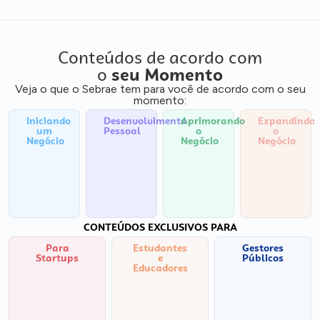
Conteúdos de acordo com
o
seu Momento
Veja o que o Sebrae tem para você de acordo com o seu
momento:
Iniciando
Desenvolvimento
Aprimorando
Expandindo
um
Pessoal
o
o
Negócio
Negócio
Negócio
CONTEÚDOS EXCLUSIVOS PARA
Para
Estudantes
Gestores
Startups
e
Públicos
Educadores