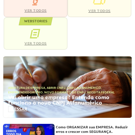
VER TODOS
VER TODOS
WEBSTORIES
VER TODOS
ABERTURA DE EMPRESA
,
ABRIR CNPJ
,
CNPJ ALFANUMÉRICO
,
EMPREENDEDORISMO
,
NOVO FORMATO DE CNPJ
,
RECEITA FEDERAL
Vai abrir uma empresa? Entenda como
funciona o novo CNPJ Alfanumérico
ACESSAR
Como ORGANIZAR sua EMPRESA. Reduzir
erros e crescer com SEGURANÇA.