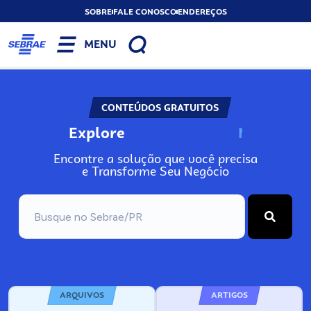
SOBRE
FALE CONOSCO
ENDEREÇOS
MENU
CONTEÚDOS GRATUITOS
Explore
N
o
s
s
o
s
A
Encontre a solução que você precisa
e Transforme Seu Negócio
ARQUIVOS
ARTIGOS