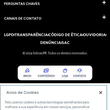
PERGUNTAS CHAVES​
CANAIS DE CONTATO
LGPD
TRANSPARÊNCIA
CÓDIGO DE ÉTICA
OUVIDORIA
DENÚNCIA
SAC
© 2024 Sebrae/PR. Todos os direitos reservados.
INICIO
CONTEÚDOS
LOJA
CONTATO
Aviso de Cookies
Nós usamos cookies e outras tecnologias semelhantes para
melhorar a sua experiência em nossos serviços, personalizar