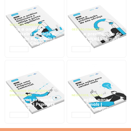
GESTÃO FINANCEIRA
Faça a análise
GESTÃO FINANCEIRA
financeira e atinja o
Faça a precificação do
ponto de equilíbrio |
seu serviço | Prompts
Prompts ChatGPT
ChatGPT
ACESSAR
ACESSAR
NEGÓCIOS
,
PROCESSOS
EMPRESARIAIS
NEGÓCIOS
,
VENDAS
Faça uma proposta
Faça ações para
comercial | Prompts
vender mais |
ChatGPT
Prompts ChatGPT
ACESSAR
ACESSAR