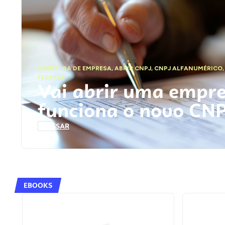
ABERTURA DE EMPRESA
,
ABRIR CNPJ
,
CNPJ ALFANUMÉRICO
FEDERAL
Vai abrir uma empr
funciona o novo CN
ACESSAR
EBOOKS