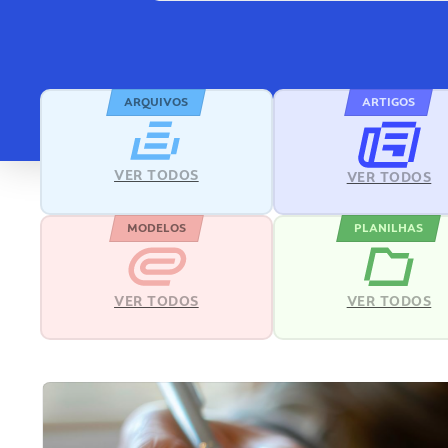
ARQUIVOS
ARTIGOS
VER TODOS
VER TODOS
MODELOS
PLANILHAS
VER TODOS
VER TODOS