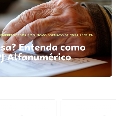
,
EMPREENDEDORISMO
,
NOVO FORMATO DE CNPJ
,
RECEITA
esa? Entenda como
PJ Alfanumérico