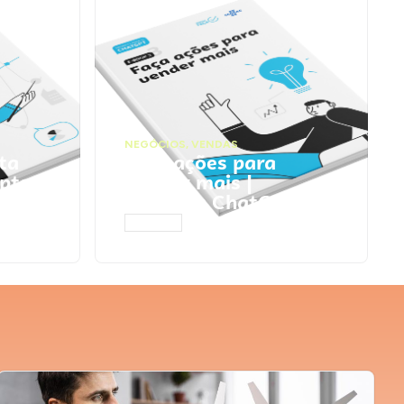
NEGÓCIOS
,
VENDAS
ta
Faça ações para
pts
vender mais |
Prompts ChatGPT
ACESSAR