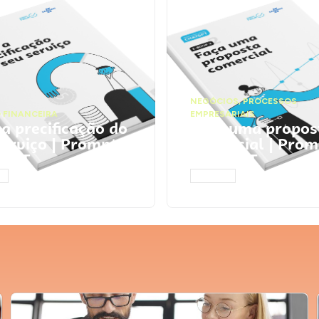
NEGÓCIOS
,
PROCESSOS
 FINANCEIRA
EMPRESARIAIS
 a precificação do
Faça uma propos
serviço | Prompts
comercial | Prom
tGPT
ChatGPT
AR
ACESSAR