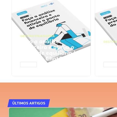
GESTÃO FINANCEIRA
Faça a análise
GESTÃO
financeira e atinja o
Faça
ponto de equilíbrio |
seu 
Prompts ChatGPT
Cha
ACESSAR
ACESS
ÚLTIMOS ARTIGOS