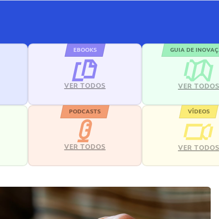
EBOOKS
GUIA DE INOVA
VER TODOS
VER TODO
PODCASTS
VÍDEOS
VER TODOS
VER TODO