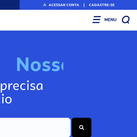
ACESSAR CONTA
|
CADASTRE-SE
MENU
N
o
s
s
o
s
I
n
f
o
g
precisa
io