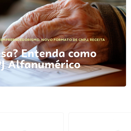
,
EMPREENDEDORISMO
,
NOVO FORMATO DE CNPJ
,
RECEITA
esa? Entenda como
PJ Alfanumérico