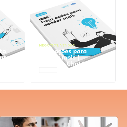
NEGÓCIOS
,
VENDAS
ta
Faça ações para
pts
vender mais |
Prompts ChatGPT
ACESSAR