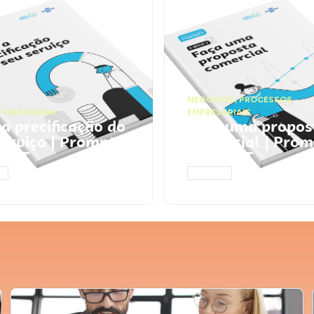
NEGÓCIOS
,
PROCESSOS
 FINANCEIRA
EMPRESARIAIS
 a precificação do
Faça uma propos
serviço | Prompts
comercial | Prom
tGPT
ChatGPT
AR
ACESSAR