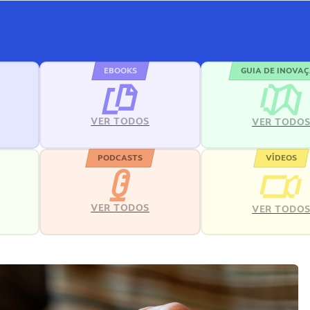
EBOOKS
GUIA DE INOVA
VER TODOS
VER TODO
PODCASTS
VÍDEOS
VER TODOS
VER TODO