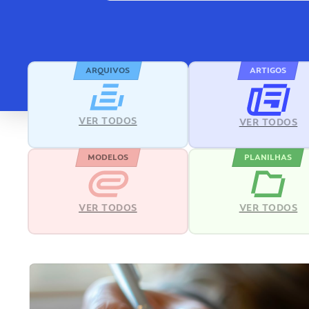
ARQUIVOS
ARTIGOS
VER TODOS
VER TODOS
MODELOS
PLANILHAS
VER TODOS
VER TODOS