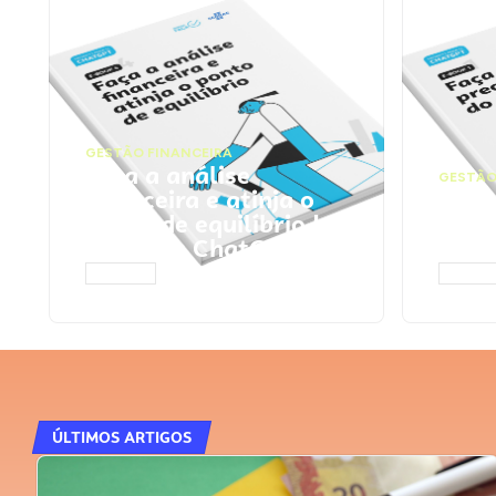
GESTÃO FINANCEIRA
Faça a análise
GESTÃO
financeira e atinja o
Faça
ponto de equilíbrio |
seu 
Prompts ChatGPT
Cha
ACESSAR
ACESS
ÚLTIMOS ARTIGOS