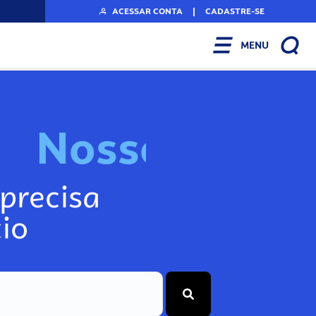
ACESSAR CONTA
|
CADASTRE-SE
MENU
N
o
s
s
o
s
I
n
f
o
g
precisa
io