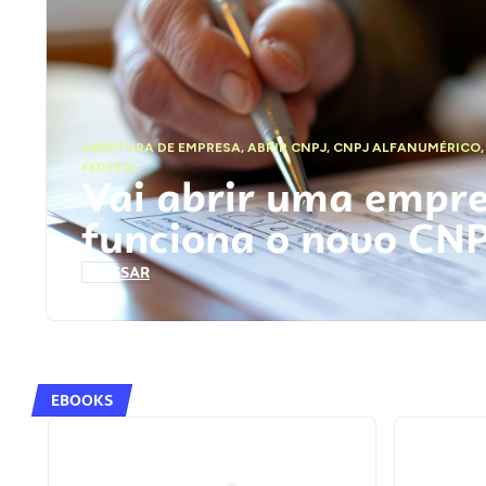
ABERTURA DE EMPRESA
,
ABRIR CNPJ
,
CNPJ ALFANUMÉRICO
FEDERAL
Vai abrir uma empr
funciona o novo CN
ACESSAR
EBOOKS