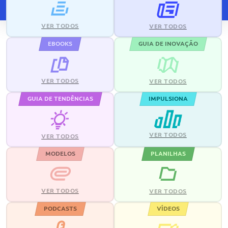
VER TODOS
VER TODOS
EBOOKS
GUIA DE INOVAÇÃO
VER TODOS
VER TODOS
GUIA DE TENDÊNCIAS
IMPULSIONA
VER TODOS
VER TODOS
MODELOS
PLANILHAS
VER TODOS
VER TODOS
PODCASTS
VÍDEOS