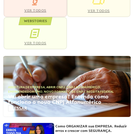
VER TODOS
VER TODOS
WEBSTORIES
VER TODOS
ABERTURA DE EMPRESA
,
ABRIR CNPJ
,
CNPJ ALFANUMÉRICO
,
EMPREENDEDORISMO
,
NOVO FORMATO DE CNPJ
,
RECEITA FEDERAL
Vai abrir uma empresa? Entenda como
funciona o novo CNPJ Alfanumérico
ACESSAR
Como ORGANIZAR sua EMPRESA. Reduzir
erros e crescer com SEGURANÇA.