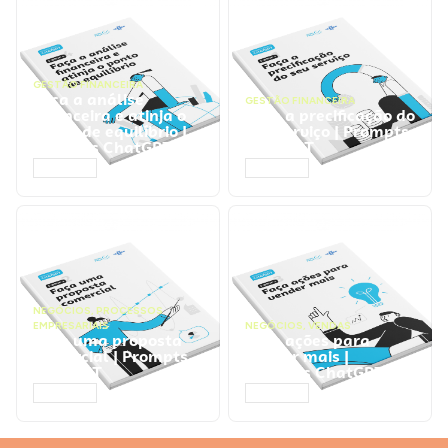
GESTÃO FINANCEIRA
Faça a análise
GESTÃO FINANCEIRA
financeira e atinja o
Faça a precificação do
ponto de equilíbrio |
seu serviço | Prompts
Prompts ChatGPT
ChatGPT
ACESSAR
ACESSAR
NEGÓCIOS
,
PROCESSOS
EMPRESARIAIS
NEGÓCIOS
,
VENDAS
Faça uma proposta
Faça ações para
comercial | Prompts
vender mais |
ChatGPT
Prompts ChatGPT
ACESSAR
ACESSAR