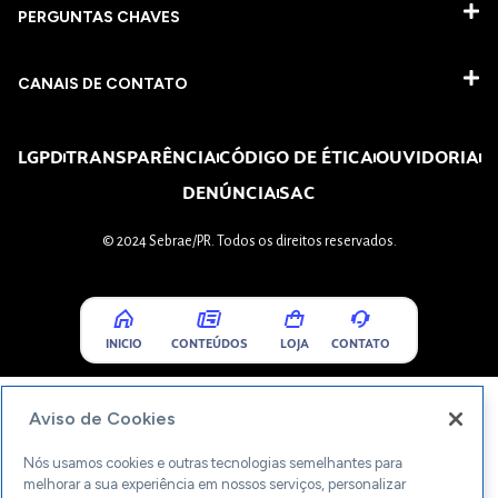
PERGUNTAS CHAVES​
CANAIS DE CONTATO
LGPD
TRANSPARÊNCIA
CÓDIGO DE ÉTICA
OUVIDORIA
DENÚNCIA
SAC
© 2024 Sebrae/PR. Todos os direitos reservados.
INICIO
CONTEÚDOS
LOJA
CONTATO
Aviso de Cookies
Nós usamos cookies e outras tecnologias semelhantes para
melhorar a sua experiência em nossos serviços, personalizar