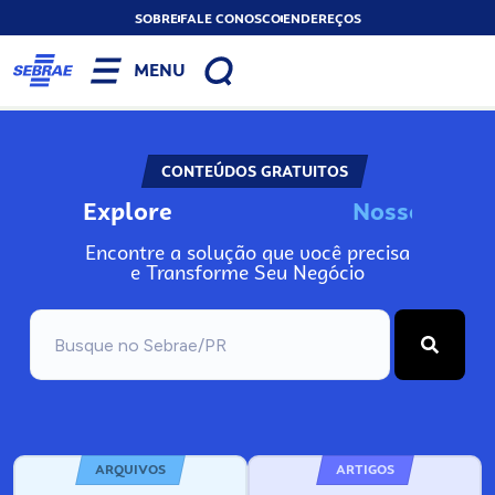
SOBRE
FALE CONOSCO
ENDEREÇOS
MENU
CONTEÚDOS GRATUITOS
Explore
N
o
s
s
o
s
I
n
Encontre a solução que você precisa
e Transforme Seu Negócio
ARQUIVOS
ARTIGOS