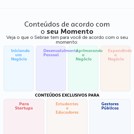
Conteúdos de acordo com
o
seu Momento
Veja o que o Sebrae tem para você de acordo com o seu
momento:
Iniciando
Desenvolvimento
Aprimorando
Expandindo
um
Pessoal
o
o
Negócio
Negócio
Negócio
CONTEÚDOS EXCLUSIVOS PARA
Para
Estudantes
Gestores
Startups
e
Públicos
Educadores