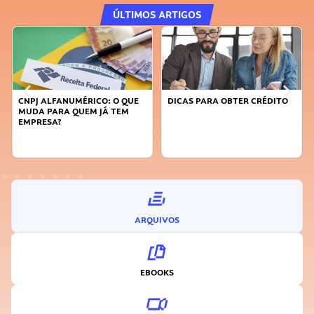
ÚLTIMOS ARTIGOS
FANUMÉRICO: O QUE
DICAS PARA OBTER CRÉDITO
FAÇA A DIFE
RA QUEM JÁ TEM
SUSTENTÁVE
A?
INOVADOR
ARQUIVOS
EBOOKS