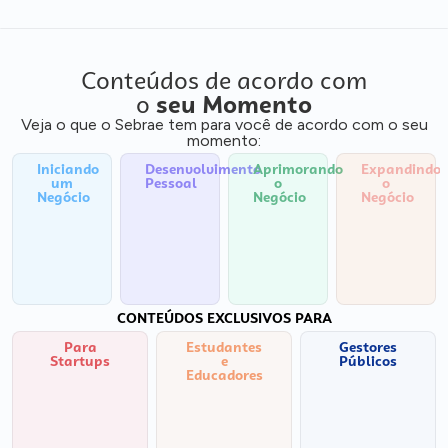
Conteúdos de acordo com
o
seu Momento
Veja o que o Sebrae tem para você de acordo com o seu
momento:
Iniciando
Desenvolvimento
Aprimorando
Expandindo
um
Pessoal
o
o
Negócio
Negócio
Negócio
CONTEÚDOS EXCLUSIVOS PARA
Para
Estudantes
Gestores
Startups
e
Públicos
Educadores