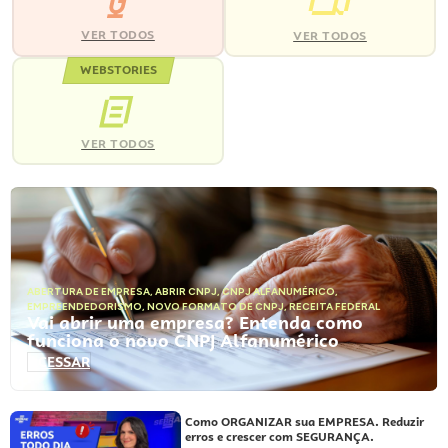
VER TODOS
VER TODOS
WEBSTORIES
VER TODOS
ABERTURA DE EMPRESA
,
ABRIR CNPJ
,
CNPJ ALFANUMÉRICO
,
EMPREENDEDORISMO
,
NOVO FORMATO DE CNPJ
,
RECEITA FEDERAL
Vai abrir uma empresa? Entenda como
funciona o novo CNPJ Alfanumérico
ACESSAR
Como ORGANIZAR sua EMPRESA. Reduzir
erros e crescer com SEGURANÇA.