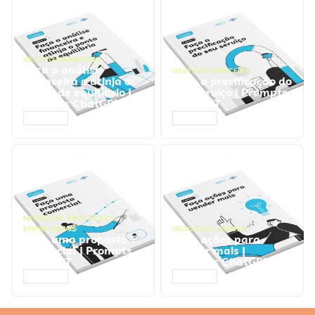
GESTÃO FINANCEIRA
Faça a análise
GESTÃO FINANCEIRA
financeira e atinja o
Faça a precificação do
ponto de equilíbrio |
seu serviço | Prompts
Prompts ChatGPT
ChatGPT
ACESSAR
ACESSAR
NEGÓCIOS
,
PROCESSOS
EMPRESARIAIS
NEGÓCIOS
,
VENDAS
Faça uma proposta
Faça ações para
comercial | Prompts
vender mais |
ChatGPT
Prompts ChatGPT
ACESSAR
ACESSAR