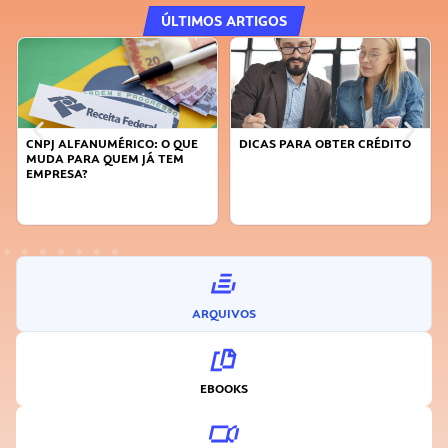
ÚLTIMOS ARTIGOS
E
DICAS PARA OBTER CRÉDITO
FAÇA A DIFERENÇA: SEJA
SUSTENTÁVEL, SEJA
INOVADOR
ARQUIVOS
EBOOKS