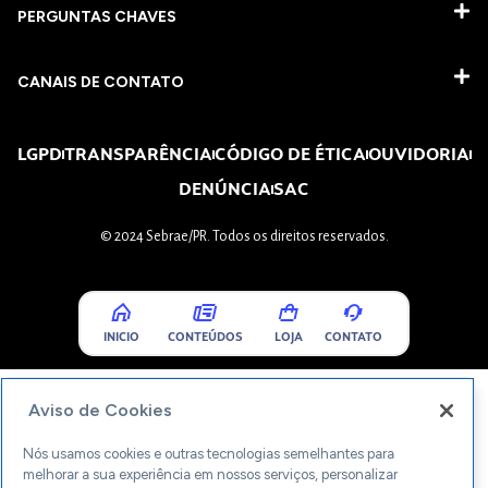
PERGUNTAS CHAVES​
CANAIS DE CONTATO
LGPD
TRANSPARÊNCIA
CÓDIGO DE ÉTICA
OUVIDORIA
DENÚNCIA
SAC
© 2024 Sebrae/PR. Todos os direitos reservados.
INICIO
CONTEÚDOS
LOJA
CONTATO
Aviso de Cookies
Nós usamos cookies e outras tecnologias semelhantes para
melhorar a sua experiência em nossos serviços, personalizar