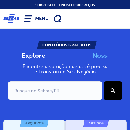
SOBRE
FALE CONOSCO
ENDEREÇOS
MENU
CONTEÚDOS GRATUITOS
Explore
N
o
s
s
o
s
A
Encontre a solução que você precisa
e Transforme Seu Negócio
ARQUIVOS
ARTIGOS