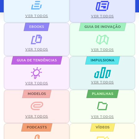
VER TODOS
VER TODOS
EBOOKS
GUIA DE INOVAÇÃO
VER TODOS
VER TODOS
GUIA DE TENDÊNCIAS
IMPULSIONA
VER TODOS
VER TODOS
MODELOS
PLANILHAS
VER TODOS
VER TODOS
PODCASTS
VÍDEOS