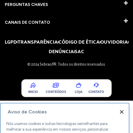
PERGUNTAS CHAVES​
CANAIS DE CONTATO
LGPD
TRANSPARÊNCIA
CÓDIGO DE ÉTICA
OUVIDORIA
DENÚNCIA
SAC
© 2024 Sebrae/PR. Todos os direitos reservados.
INICIO
CONTEÚDOS
LOJA
CONTATO
Aviso de Cookies
Nós usamos cookies e outras tecnologias semelhantes para
melhorar a sua experiência em nossos serviços, personalizar