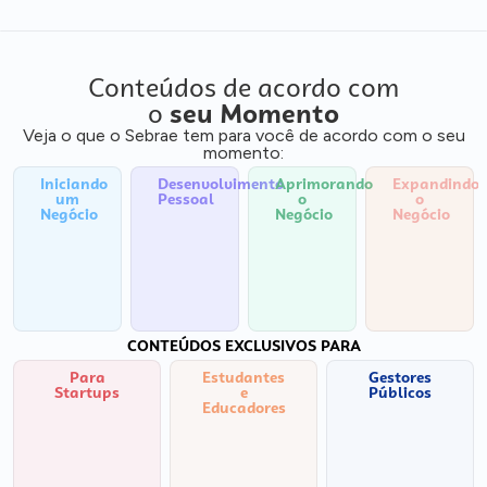
Conteúdos de acordo com
o
seu Momento
Veja o que o Sebrae tem para você de acordo com o seu
momento:
Iniciando
Desenvolvimento
Aprimorando
Expandindo
um
Pessoal
o
o
Negócio
Negócio
Negócio
CONTEÚDOS EXCLUSIVOS PARA
Para
Estudantes
Gestores
Startups
e
Públicos
Educadores