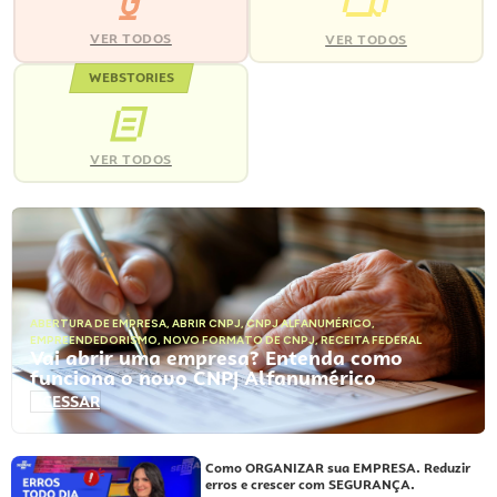
VER TODOS
VER TODOS
WEBSTORIES
VER TODOS
ABERTURA DE EMPRESA
,
ABRIR CNPJ
,
CNPJ ALFANUMÉRICO
,
EMPREENDEDORISMO
,
NOVO FORMATO DE CNPJ
,
RECEITA FEDERAL
Vai abrir uma empresa? Entenda como
funciona o novo CNPJ Alfanumérico
ACESSAR
Como ORGANIZAR sua EMPRESA. Reduzir
erros e crescer com SEGURANÇA.