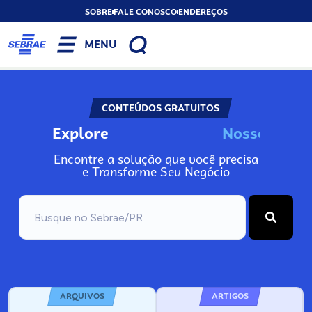
SOBRE
FALE CONOSCO
ENDEREÇOS
MENU
CONTEÚDOS GRATUITOS
Explore
N
o
s
s
o
s
I
n
f
o
Encontre a solução que você precisa
e Transforme Seu Negócio
ARQUIVOS
ARTIGOS