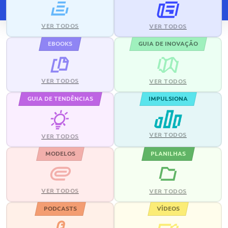
VER TODOS
VER TODOS
EBOOKS
GUIA DE INOVAÇÃO
VER TODOS
VER TODOS
GUIA DE TENDÊNCIAS
IMPULSIONA
VER TODOS
VER TODOS
MODELOS
PLANILHAS
VER TODOS
VER TODOS
PODCASTS
VÍDEOS