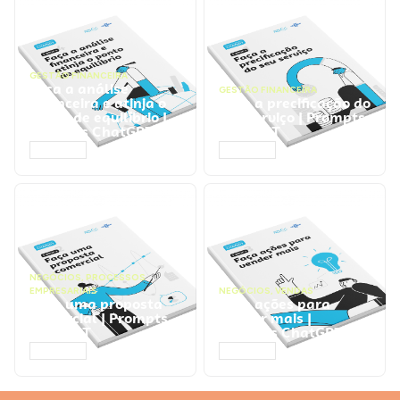
GESTÃO FINANCEIRA
Faça a análise
GESTÃO FINANCEIRA
financeira e atinja o
Faça a precificação do
ponto de equilíbrio |
seu serviço | Prompts
Prompts ChatGPT
ChatGPT
ACESSAR
ACESSAR
NEGÓCIOS
,
PROCESSOS
EMPRESARIAIS
NEGÓCIOS
,
VENDAS
Faça uma proposta
Faça ações para
comercial | Prompts
vender mais |
ChatGPT
Prompts ChatGPT
ACESSAR
ACESSAR