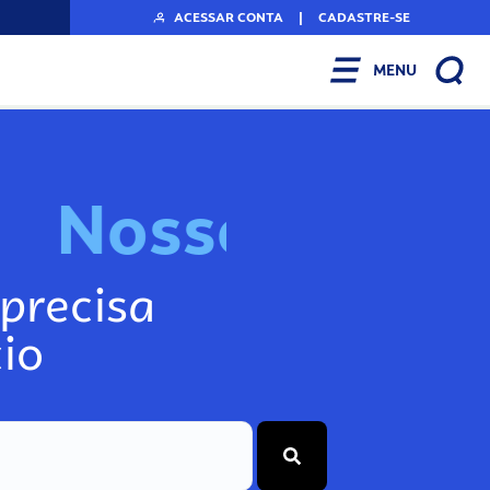
ACESSAR CONTA
|
CADASTRE-SE
MENU
N
o
s
s
o
s
I
n
f
o
g
precisa
io