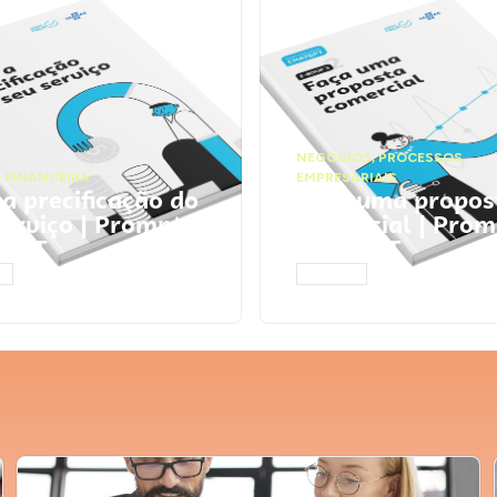
NEGÓCIOS
,
PROCESSOS
 FINANCEIRA
EMPRESARIAIS
 a precificação do
Faça uma propos
serviço | Prompts
comercial | Prom
tGPT
ChatGPT
AR
ACESSAR