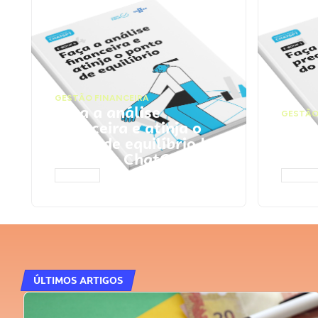
GESTÃO FINANCEIRA
Faça a análise
GESTÃO
financeira e atinja o
Faça
ponto de equilíbrio |
seu 
Prompts ChatGPT
Cha
ACESSAR
ACESS
ÚLTIMOS ARTIGOS