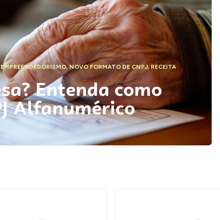
,
EMPREENDEDORISMO
,
NOVO FORMATO DE CNPJ
,
RECEITA
esa? Entenda como
PJ Alfanumérico