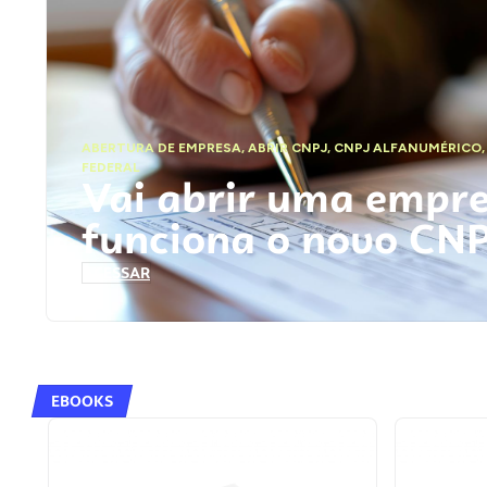
ABERTURA DE EMPRESA
,
ABRIR CNPJ
,
CNPJ ALFANUMÉRICO
FEDERAL
Vai abrir uma empr
funciona o novo CN
ACESSAR
EBOOKS