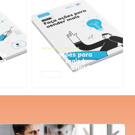
NEGÓCIOS
,
VENDAS
ta
Faça ações para
pts
vender mais |
Prompts ChatGPT
ACESSAR