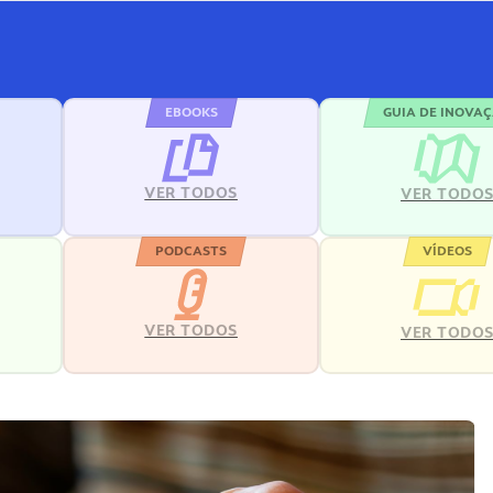
EBOOKS
GUIA DE INOVA
VER TODOS
VER TODO
PODCASTS
VÍDEOS
VER TODOS
VER TODO