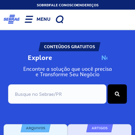
SOBRE
FALE CONOSCO
ENDEREÇOS
MENU
CONTEÚDOS GRATUITOS
Explore
N
o
s
s
o
s
A
Encontre a solução que você precisa
e Transforme Seu Negócio
ARQUIVOS
ARTIGOS