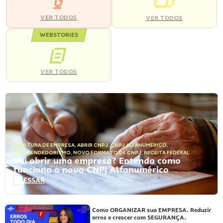
VER TODOS
VER TODOS
WEBSTORIES
VER TODOS
ABERTURA DE EMPRESA
,
ABRIR CNPJ
,
CNPJ ALFANUMÉRICO
,
EMPREENDEDORISMO
,
NOVO FORMATO DE CNPJ
,
RECEITA FEDERAL
Vai abrir uma empresa? Entenda como
funciona o novo CNPJ Alfanumérico
ACESSAR
Como ORGANIZAR sua EMPRESA. Reduzir
erros e crescer com SEGURANÇA.