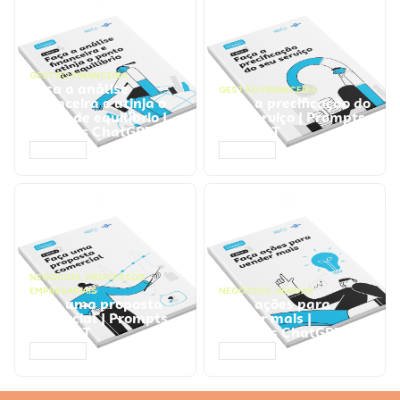
GESTÃO FINANCEIRA
Faça a análise
GESTÃO FINANCEIRA
financeira e atinja o
Faça a precificação do
ponto de equilíbrio |
seu serviço | Prompts
Prompts ChatGPT
ChatGPT
ACESSAR
ACESSAR
NEGÓCIOS
,
PROCESSOS
EMPRESARIAIS
NEGÓCIOS
,
VENDAS
Faça uma proposta
Faça ações para
comercial | Prompts
vender mais |
ChatGPT
Prompts ChatGPT
ACESSAR
ACESSAR