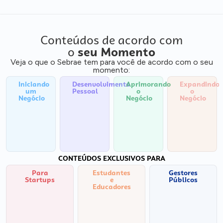
Conteúdos de acordo com
o
seu Momento
Veja o que o Sebrae tem para você de acordo com o seu
momento:
Iniciando
Desenvolvimento
Aprimorando
Expandindo
um
Pessoal
o
o
Negócio
Negócio
Negócio
CONTEÚDOS EXCLUSIVOS PARA
Para
Estudantes
Gestores
Startups
e
Públicos
Educadores