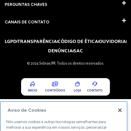
PERGUNTAS CHAVES​
CANAIS DE CONTATO
LGPD
TRANSPARÊNCIA
CÓDIGO DE ÉTICA
OUVIDORIA
DENÚNCIA
SAC
© 2024 Sebrae/PR. Todos os direitos reservados.
INICIO
CONTEÚDOS
LOJA
CONTATO
Aviso de Cookies
Nós usamos cookies e outras tecnologias semelhantes para
melhorar a sua experiência em nossos serviços, personalizar