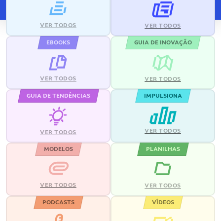
VER TODOS
VER TODOS
EBOOKS
GUIA DE INOVAÇÃO
VER TODOS
VER TODOS
GUIA DE TENDÊNCIAS
IMPULSIONA
VER TODOS
VER TODOS
MODELOS
PLANILHAS
VER TODOS
VER TODOS
PODCASTS
VÍDEOS