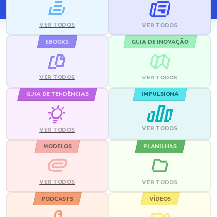
VER TODOS
VER TODOS
EBOOKS
GUIA DE INOVAÇÃO
VER TODOS
VER TODOS
GUIA DE TENDÊNCIAS
IMPULSIONA
VER TODOS
VER TODOS
MODELOS
PLANILHAS
VER TODOS
VER TODOS
PODCASTS
VÍDEOS