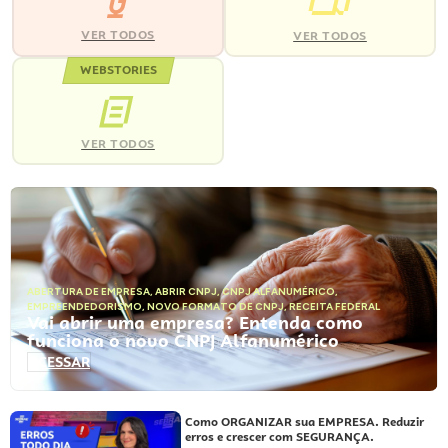
VER TODOS
VER TODOS
WEBSTORIES
VER TODOS
ABERTURA DE EMPRESA
,
ABRIR CNPJ
,
CNPJ ALFANUMÉRICO
,
EMPREENDEDORISMO
,
NOVO FORMATO DE CNPJ
,
RECEITA FEDERAL
Vai abrir uma empresa? Entenda como
funciona o novo CNPJ Alfanumérico
ACESSAR
Como ORGANIZAR sua EMPRESA. Reduzir
erros e crescer com SEGURANÇA.