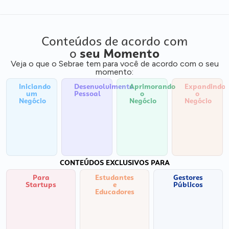
Conteúdos de acordo com
o
seu Momento
Veja o que o Sebrae tem para você de acordo com o seu
momento:
Iniciando
Desenvolvimento
Aprimorando
Expandindo
um
Pessoal
o
o
Negócio
Negócio
Negócio
CONTEÚDOS EXCLUSIVOS PARA
Para
Estudantes
Gestores
Startups
e
Públicos
Educadores