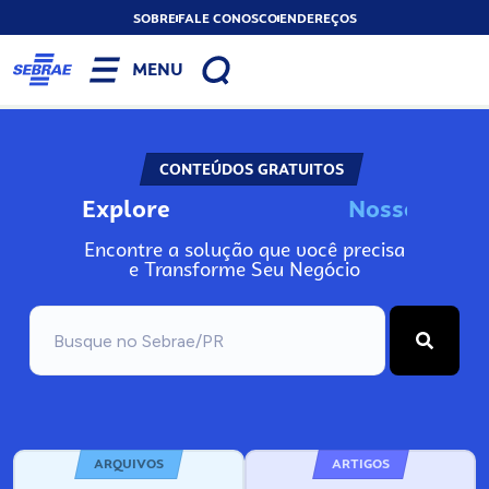
SOBRE
FALE CONOSCO
ENDEREÇOS
MENU
CONTEÚDOS GRATUITOS
Explore
N
o
s
s
o
s
A
I
Encontre a solução que você precisa
e Transforme Seu Negócio
ARQUIVOS
ARTIGOS