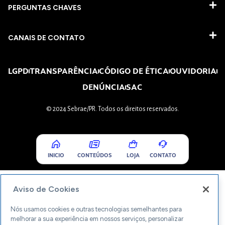
PERGUNTAS CHAVES​
CANAIS DE CONTATO
LGPD
TRANSPARÊNCIA
CÓDIGO DE ÉTICA
OUVIDORIA
DENÚNCIA
SAC
© 2024 Sebrae/PR. Todos os direitos reservados.
INICIO
CONTEÚDOS
LOJA
CONTATO
Aviso de Cookies
Nós usamos cookies e outras tecnologias semelhantes para
melhorar a sua experiência em nossos serviços, personalizar