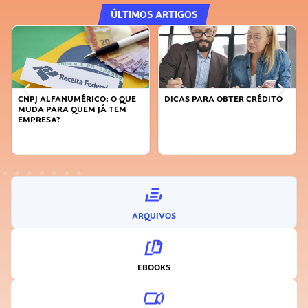
ÚLTIMOS ARTIGOS
E
DICAS PARA OBTER CRÉDITO
FAÇA A DIFERENÇA: SEJA
SUSTENTÁVEL, SEJA
INOVADOR
ARQUIVOS
EBOOKS