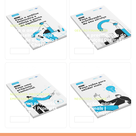
GESTÃO FINANCEIRA
Faça a análise
GESTÃO FINANCEIRA
financeira e atinja o
Faça a precificação do
ponto de equilíbrio |
seu serviço | Prompts
Prompts ChatGPT
ChatGPT
ACESSAR
ACESSAR
NEGÓCIOS
,
PROCESSOS
EMPRESARIAIS
NEGÓCIOS
,
VENDAS
Faça uma proposta
Faça ações para
comercial | Prompts
vender mais |
ChatGPT
Prompts ChatGPT
ACESSAR
ACESSAR