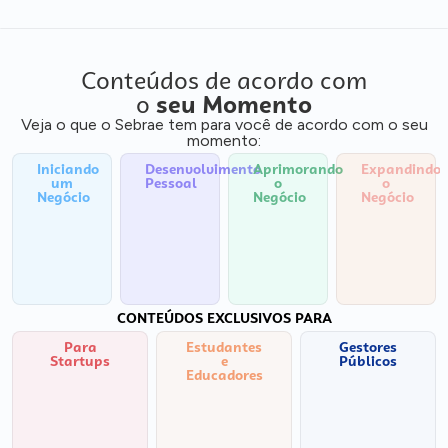
Conteúdos de acordo com
o
seu Momento
Veja o que o Sebrae tem para você de acordo com o seu
momento:
Iniciando
Desenvolvimento
Aprimorando
Expandindo
um
Pessoal
o
o
Negócio
Negócio
Negócio
CONTEÚDOS EXCLUSIVOS PARA
Para
Estudantes
Gestores
Startups
e
Públicos
Educadores