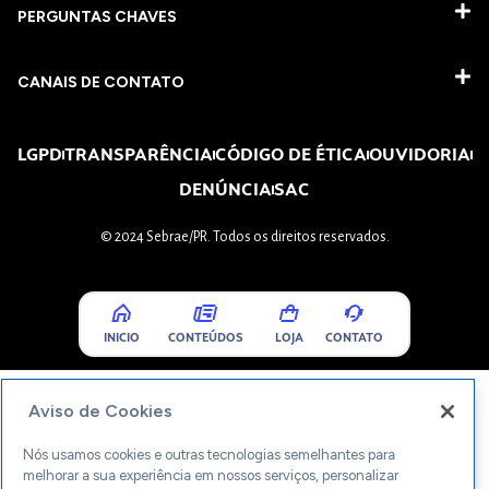
PERGUNTAS CHAVES​
CANAIS DE CONTATO
LGPD
TRANSPARÊNCIA
CÓDIGO DE ÉTICA
OUVIDORIA
DENÚNCIA
SAC
© 2024 Sebrae/PR. Todos os direitos reservados.
INICIO
CONTEÚDOS
LOJA
CONTATO
Aviso de Cookies
Nós usamos cookies e outras tecnologias semelhantes para
melhorar a sua experiência em nossos serviços, personalizar