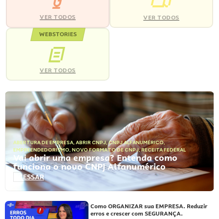
VER TODOS
VER TODOS
WEBSTORIES
VER TODOS
ABERTURA DE EMPRESA
,
ABRIR CNPJ
,
CNPJ ALFANUMÉRICO
,
EMPREENDEDORISMO
,
NOVO FORMATO DE CNPJ
,
RECEITA FEDERAL
Vai abrir uma empresa? Entenda como
funciona o novo CNPJ Alfanumérico
ACESSAR
Como ORGANIZAR sua EMPRESA. Reduzir
erros e crescer com SEGURANÇA.