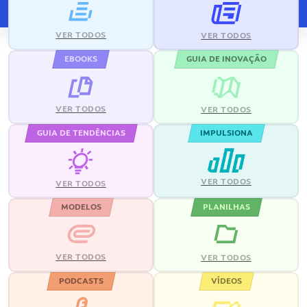
VER TODOS
VER TODOS
EBOOKS
GUIA DE INOVAÇÃO
VER TODOS
VER TODOS
GUIA DE TENDÊNCIAS
IMPULSIONA
VER TODOS
VER TODOS
MODELOS
PLANILHAS
VER TODOS
VER TODOS
PODCASTS
VÍDEOS