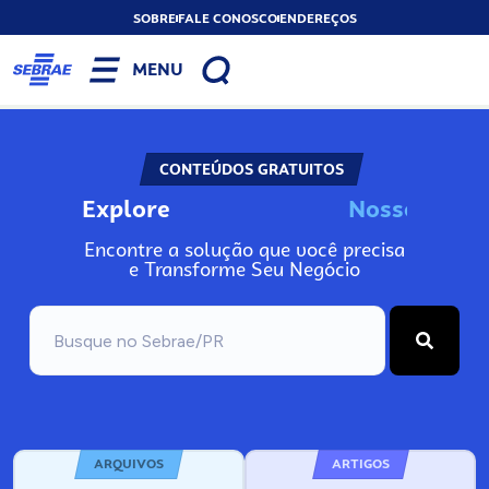
SOBRE
FALE CONOSCO
ENDEREÇOS
MENU
CONTEÚDOS GRATUITOS
Explore
N
o
s
s
o
s
A
Encontre a solução que você precisa
e Transforme Seu Negócio
ARQUIVOS
ARTIGOS