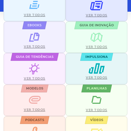
VER TODOS
VER TODOS
EBOOKS
GUIA DE INOVAÇÃO
VER TODOS
VER TODOS
GUIA DE TENDÊNCIAS
IMPULSIONA
VER TODOS
VER TODOS
MODELOS
PLANILHAS
VER TODOS
VER TODOS
PODCASTS
VÍDEOS