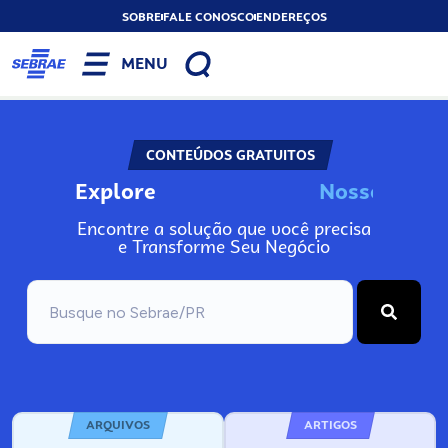
SOBRE
FALE CONOSCO
ENDEREÇOS
MENU
CONTEÚDOS GRATUITOS
Explore
N
o
s
s
o
s
A
Encontre a solução que você precisa
e Transforme Seu Negócio
ARQUIVOS
ARTIGOS