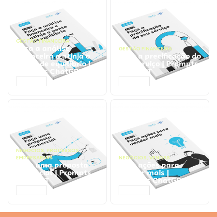
GESTÃO FINANCEIRA
Faça a análise
GESTÃO FINANCEIRA
financeira e atinja o
Faça a precificação do
ponto de equilíbrio |
seu serviço | Prompts
Prompts ChatGPT
ChatGPT
ACESSAR
ACESSAR
NEGÓCIOS
,
PROCESSOS
EMPRESARIAIS
NEGÓCIOS
,
VENDAS
Faça uma proposta
Faça ações para
comercial | Prompts
vender mais |
ChatGPT
Prompts ChatGPT
ACESSAR
ACESSAR