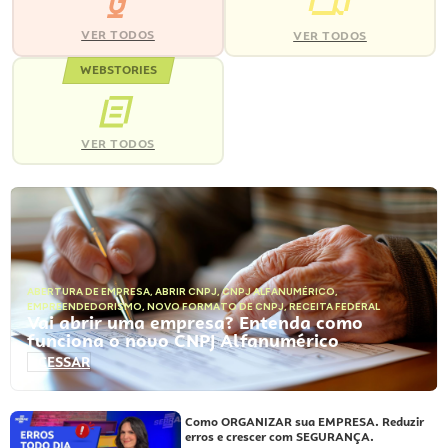
VER TODOS
VER TODOS
WEBSTORIES
VER TODOS
ABERTURA DE EMPRESA
,
ABRIR CNPJ
,
CNPJ ALFANUMÉRICO
,
EMPREENDEDORISMO
,
NOVO FORMATO DE CNPJ
,
RECEITA FEDERAL
Vai abrir uma empresa? Entenda como
funciona o novo CNPJ Alfanumérico
ACESSAR
Como ORGANIZAR sua EMPRESA. Reduzir
erros e crescer com SEGURANÇA.