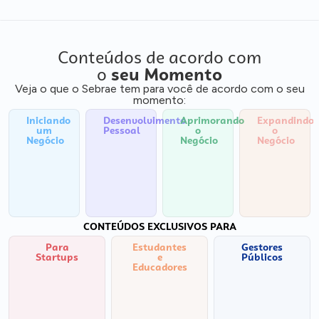
Conteúdos de acordo com
o
seu Momento
Veja o que o Sebrae tem para você de acordo com o seu
momento:
Iniciando
Desenvolvimento
Aprimorando
Expandindo
um
Pessoal
o
o
Negócio
Negócio
Negócio
CONTEÚDOS EXCLUSIVOS PARA
Para
Estudantes
Gestores
Startups
e
Públicos
Educadores