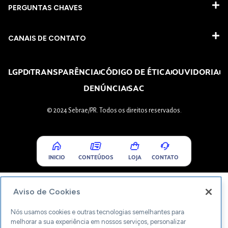
PERGUNTAS CHAVES​
CANAIS DE CONTATO
LGPD
TRANSPARÊNCIA
CÓDIGO DE ÉTICA
OUVIDORIA
DENÚNCIA
SAC
© 2024 Sebrae/PR. Todos os direitos reservados.
INICIO
CONTEÚDOS
LOJA
CONTATO
Aviso de Cookies
Nós usamos cookies e outras tecnologias semelhantes para
melhorar a sua experiência em nossos serviços, personalizar