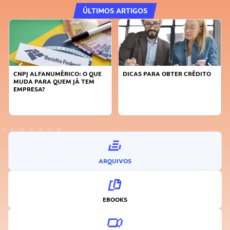
ÚLTIMOS ARTIGOS
FANUMÉRICO: O QUE
DICAS PARA OBTER CRÉDITO
FAÇA A DIFE
RA QUEM JÁ TEM
SUSTENTÁVE
A?
INOVADOR
ARQUIVOS
EBOOKS