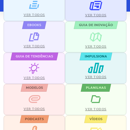
VER TODOS
VER TODOS
EBOOKS
GUIA DE INOVAÇÃO
VER TODOS
VER TODOS
GUIA DE TENDÊNCIAS
IMPULSIONA
VER TODOS
VER TODOS
MODELOS
PLANILHAS
VER TODOS
VER TODOS
PODCASTS
VÍDEOS