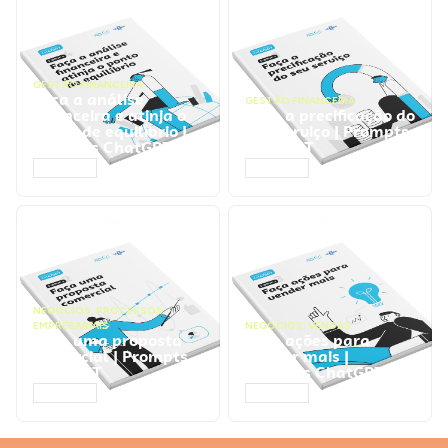
GESTÃO FINANCEIRA
Faça a análise
GESTÃO FINANCEIRA
financeira e atinja o
Faça a precificação do
ponto de equilíbrio |
seu serviço | Prompts
Prompts ChatGPT
ChatGPT
ACESSAR
ACESSAR
NEGÓCIOS
,
PROCESSOS
EMPRESARIAIS
NEGÓCIOS
,
VENDAS
Faça uma proposta
Faça ações para
comercial | Prompts
vender mais |
ChatGPT
Prompts ChatGPT
ACESSAR
ACESSAR