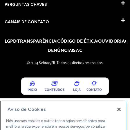
PERGUNTAS CHAVES​
CANAIS DE CONTATO
LGPD
TRANSPARÊNCIA
CÓDIGO DE ÉTICA
OUVIDORIA
DENÚNCIA
SAC
© 2024 Sebrae/PR. Todos os direitos reservados.
INICIO
CONTEÚDOS
LOJA
CONTATO
Aviso de Cookies
Nós usamos cookies e outras tecnologias semelhantes para
melhorar a sua experiência em nossos serviços, personalizar