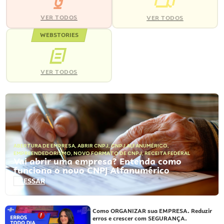
VER TODOS
VER TODOS
WEBSTORIES
VER TODOS
ABERTURA DE EMPRESA
,
ABRIR CNPJ
,
CNPJ ALFANUMÉRICO
,
EMPREENDEDORISMO
,
NOVO FORMATO DE CNPJ
,
RECEITA FEDERAL
Vai abrir uma empresa? Entenda como
funciona o novo CNPJ Alfanumérico
ACESSAR
Como ORGANIZAR sua EMPRESA. Reduzir
erros e crescer com SEGURANÇA.