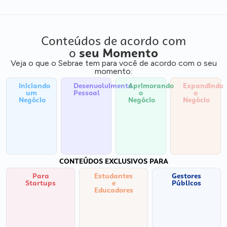
Conteúdos de acordo com
o
seu Momento
Veja o que o Sebrae tem para você de acordo com o seu
momento:
Iniciando
Desenvolvimento
Aprimorando
Expandindo
um
Pessoal
o
o
Negócio
Negócio
Negócio
CONTEÚDOS EXCLUSIVOS PARA
Para
Estudantes
Gestores
Startups
e
Públicos
Educadores