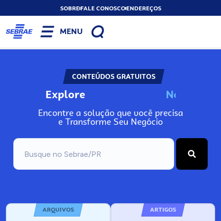
SOBRE
FALE CONOSCO
ENDEREÇOS
MENU
CONTEÚDOS GRATUITOS
Explore
N
o
s
s
o
s
A
Encontre a solução que você precisa
e Transforme Seu Negócio
ARQUIVOS
ARTIGOS