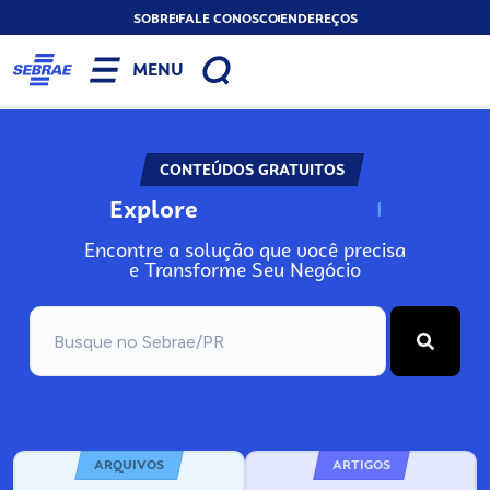
SOBRE
FALE CONOSCO
ENDEREÇOS
MENU
CONTEÚDOS GRATUITOS
Explore
N
o
s
s
o
s
A
Encontre a solução que você precisa
e Transforme Seu Negócio
ARQUIVOS
ARTIGOS