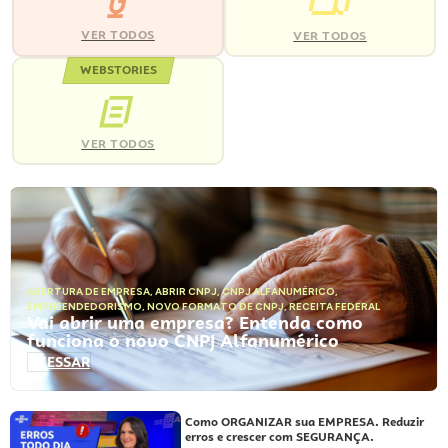
VER TODOS
VER TODOS
WEBSTORIES
VER TODOS
ABERTURA DE EMPRESA
,
ABRIR CNPJ
,
CNPJ ALFANUMÉRICO
,
EMPREENDEDORISMO
,
NOVO FORMATO DE CNPJ
,
RECEITA FEDERAL
Vai abrir uma empresa? Entenda como
funciona o novo CNPJ Alfanumérico
ACESSAR
Como ORGANIZAR sua EMPRESA. Reduzir
erros e crescer com SEGURANÇA.