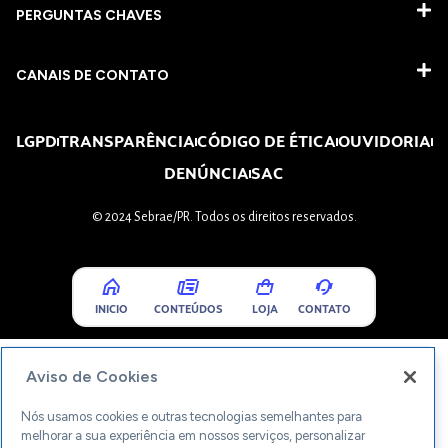
PERGUNTAS CHAVES​
CANAIS DE CONTATO
LGPD
TRANSPARÊNCIA
CÓDIGO DE ÉTICA
OUVIDORIA
DENÚNCIA
SAC
© 2024 Sebrae/PR. Todos os direitos reservados.
INICIO
CONTEÚDOS
LOJA
CONTATO
Aviso de Cookies
Nós usamos cookies e outras tecnologias semelhantes para
melhorar a sua experiência em nossos serviços, personalizar