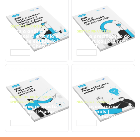
GESTÃO FINANCEIRA
Faça a análise
GESTÃO FINANCEIRA
financeira e atinja o
Faça a precificação do
ponto de equilíbrio |
seu serviço | Prompts
Prompts ChatGPT
ChatGPT
ACESSAR
ACESSAR
NEGÓCIOS
,
PROCESSOS
EMPRESARIAIS
NEGÓCIOS
,
VENDAS
Faça uma proposta
Faça ações para
comercial | Prompts
vender mais |
ChatGPT
Prompts ChatGPT
ACESSAR
ACESSAR