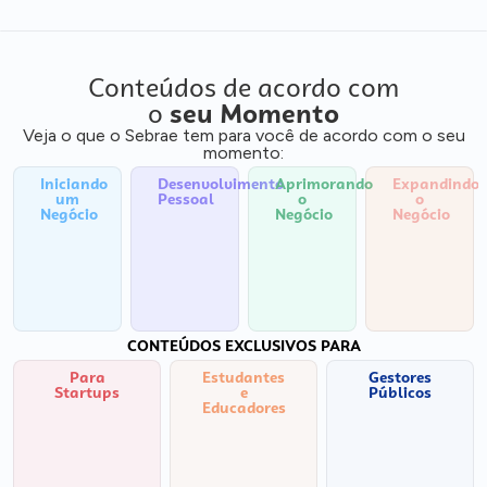
Conteúdos de acordo com
o
seu Momento
Veja o que o Sebrae tem para você de acordo com o seu
momento:
Iniciando
Desenvolvimento
Aprimorando
Expandindo
um
Pessoal
o
o
Negócio
Negócio
Negócio
CONTEÚDOS EXCLUSIVOS PARA
Para
Estudantes
Gestores
Startups
e
Públicos
Educadores