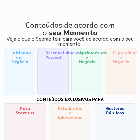
Conteúdos de acordo com
o
seu Momento
Veja o que o Sebrae tem para você de acordo com o seu
momento:
Iniciando
Desenvolvimento
Aprimorando
Expandindo
um
Pessoal
o
o
Negócio
Negócio
Negócio
CONTEÚDOS EXCLUSIVOS PARA
Para
Estudantes
Gestores
Startups
e
Públicos
Educadores