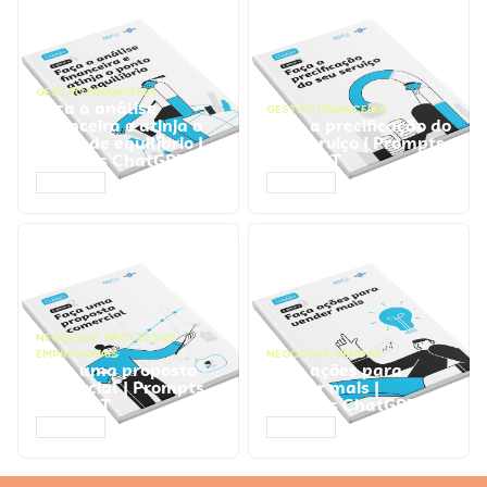
GESTÃO FINANCEIRA
Faça a análise
GESTÃO FINANCEIRA
financeira e atinja o
Faça a precificação do
ponto de equilíbrio |
seu serviço | Prompts
Prompts ChatGPT
ChatGPT
ACESSAR
ACESSAR
NEGÓCIOS
,
PROCESSOS
EMPRESARIAIS
NEGÓCIOS
,
VENDAS
Faça uma proposta
Faça ações para
comercial | Prompts
vender mais |
ChatGPT
Prompts ChatGPT
ACESSAR
ACESSAR