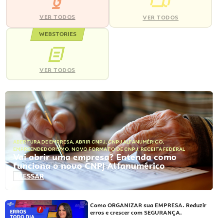
VER TODOS
VER TODOS
WEBSTORIES
VER TODOS
ABERTURA DE EMPRESA
,
ABRIR CNPJ
,
CNPJ ALFANUMÉRICO
,
EMPREENDEDORISMO
,
NOVO FORMATO DE CNPJ
,
RECEITA FEDERAL
Vai abrir uma empresa? Entenda como
funciona o novo CNPJ Alfanumérico
ACESSAR
Como ORGANIZAR sua EMPRESA. Reduzir
erros e crescer com SEGURANÇA.