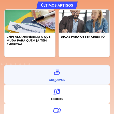
ÚLTIMOS ARTIGOS
E
DICAS PARA OBTER CRÉDITO
FAÇA A DIFERENÇA: SEJA
SUSTENTÁVEL, SEJA
INOVADOR
ARQUIVOS
EBOOKS