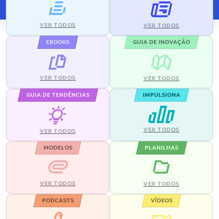
VER TODOS
VER TODOS
EBOOKS
GUIA DE INOVAÇÃO
VER TODOS
VER TODOS
GUIA DE TENDÊNCIAS
IMPULSIONA
VER TODOS
VER TODOS
MODELOS
PLANILHAS
VER TODOS
VER TODOS
PODCASTS
VÍDEOS