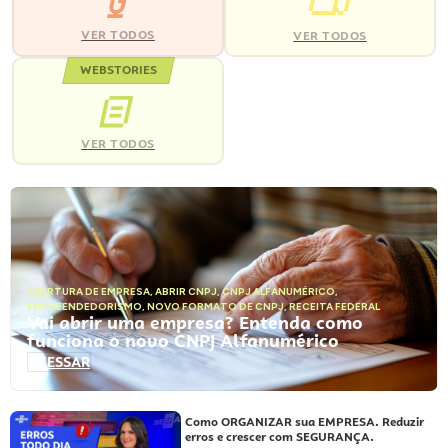
VER TODOS
VER TODOS
WEBSTORIES
VER TODOS
ABERTURA DE EMPRESA
,
ABRIR CNPJ
,
CNPJ ALFANUMÉRICO
,
EMPREENDEDORISMO
,
NOVO FORMATO DE CNPJ
,
RECEITA FEDERAL
Vai abrir uma empresa? Entenda como
funciona o novo CNPJ Alfanumérico
ACESSAR
Como ORGANIZAR sua EMPRESA. Reduzir
erros e crescer com SEGURANÇA.