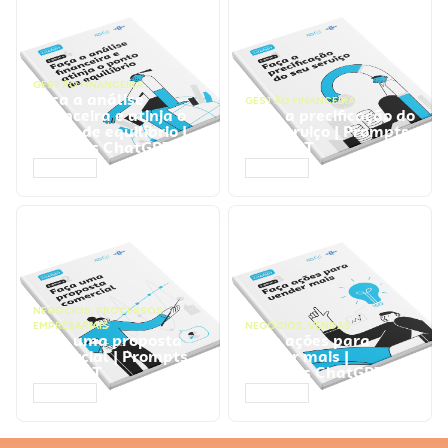
GESTÃO FINANCEIRA
Faça a análise
GESTÃO FINANCEIRA
financeira e atinja o
Faça a precificação do
ponto de equilíbrio |
seu serviço | Prompts
Prompts ChatGPT
ChatGPT
ACESSAR
ACESSAR
NEGÓCIOS
,
PROCESSOS
EMPRESARIAIS
NEGÓCIOS
,
VENDAS
Faça uma proposta
Faça ações para
comercial | Prompts
vender mais |
ChatGPT
Prompts ChatGPT
ACESSAR
ACESSAR