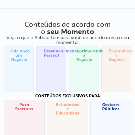
Conteúdos de acordo com
o
seu Momento
Veja o que o Sebrae tem para você de acordo com o seu
momento:
Iniciando
Desenvolvimento
Aprimorando
Expandindo
um
Pessoal
o
o
Negócio
Negócio
Negócio
CONTEÚDOS EXCLUSIVOS PARA
Para
Estudantes
Gestores
Startups
e
Públicos
Educadores