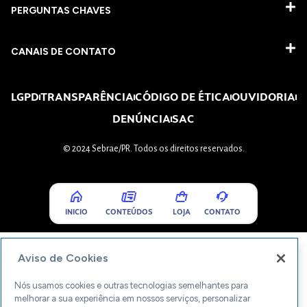
PERGUNTAS CHAVES​
CANAIS DE CONTATO
LGPD
TRANSPARÊNCIA
CÓDIGO DE ÉTICA
OUVIDORIA
DENÚNCIA
SAC
© 2024 Sebrae/PR. Todos os direitos reservados.
INICIO
CONTEÚDOS
LOJA
CONTATO
Aviso de Cookies
Nós usamos cookies e outras tecnologias semelhantes para
melhorar a sua experiência em nossos serviços, personalizar