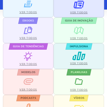
VER TODOS
VER TODOS
EBOOKS
GUIA DE INOVAÇÃO
VER TODOS
VER TODOS
GUIA DE TENDÊNCIAS
IMPULSIONA
VER TODOS
VER TODOS
MODELOS
PLANILHAS
VER TODOS
VER TODOS
PODCASTS
VÍDEOS