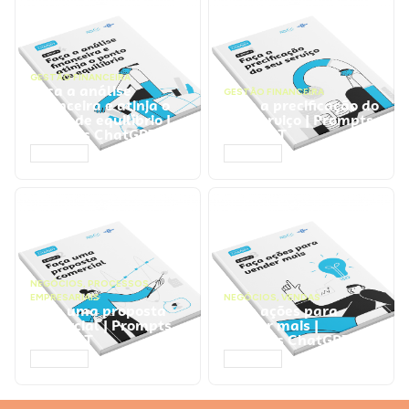
GESTÃO FINANCEIRA
Faça a análise
GESTÃO FINANCEIRA
financeira e atinja o
Faça a precificação do
ponto de equilíbrio |
seu serviço | Prompts
Prompts ChatGPT
ChatGPT
ACESSAR
ACESSAR
NEGÓCIOS
,
PROCESSOS
EMPRESARIAIS
NEGÓCIOS
,
VENDAS
Faça uma proposta
Faça ações para
comercial | Prompts
vender mais |
ChatGPT
Prompts ChatGPT
ACESSAR
ACESSAR