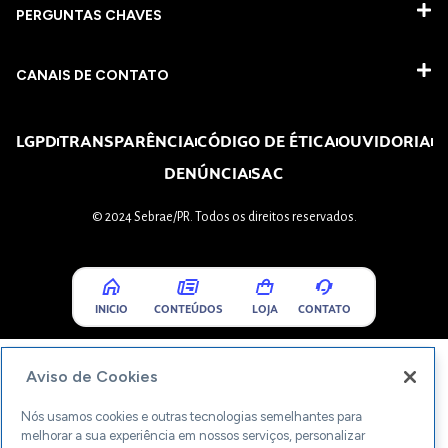
PERGUNTAS CHAVES​
CANAIS DE CONTATO
LGPD
TRANSPARÊNCIA
CÓDIGO DE ÉTICA
OUVIDORIA
DENÚNCIA
SAC
© 2024 Sebrae/PR. Todos os direitos reservados.
INICIO
CONTEÚDOS
LOJA
CONTATO
Aviso de Cookies
Nós usamos cookies e outras tecnologias semelhantes para
melhorar a sua experiência em nossos serviços, personalizar