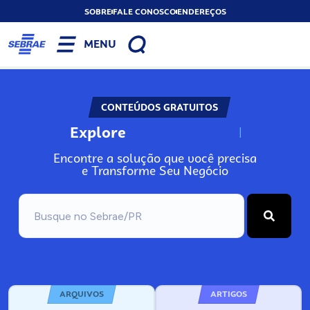
SOBRE
FALE CONOSCO
ENDEREÇOS
MENU
CONTEÚDOS GRATUITOS
Explore
N
o
s
s
o
s
A
Encontre a solução que você precisa
e Transforme Seu Negócio
ARQUIVOS
ARTIGOS