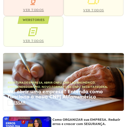
VER TODOS
VER TODOS
WEBSTORIES
VER TODOS
ABERTURA DE EMPRESA
,
ABRIR CNPJ
,
CNPJ ALFANUMÉRICO
,
EMPREENDEDORISMO
,
NOVO FORMATO DE CNPJ
,
RECEITA FEDERAL
Vai abrir uma empresa? Entenda como
funciona o novo CNPJ Alfanumérico
ACESSAR
Como ORGANIZAR sua EMPRESA. Reduzir
erros e crescer com SEGURANÇA.