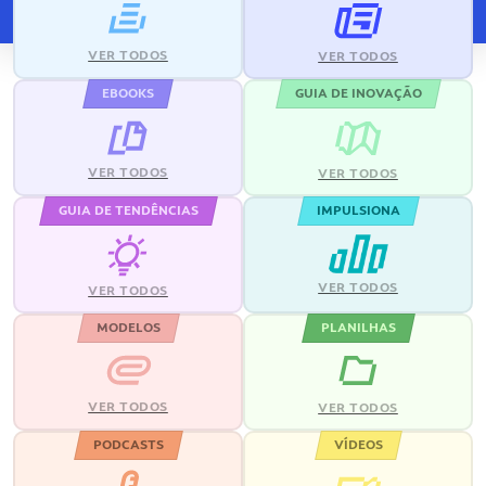
VER TODOS
VER TODOS
EBOOKS
GUIA DE INOVAÇÃO
VER TODOS
VER TODOS
GUIA DE TENDÊNCIAS
IMPULSIONA
VER TODOS
VER TODOS
MODELOS
PLANILHAS
VER TODOS
VER TODOS
PODCASTS
VÍDEOS