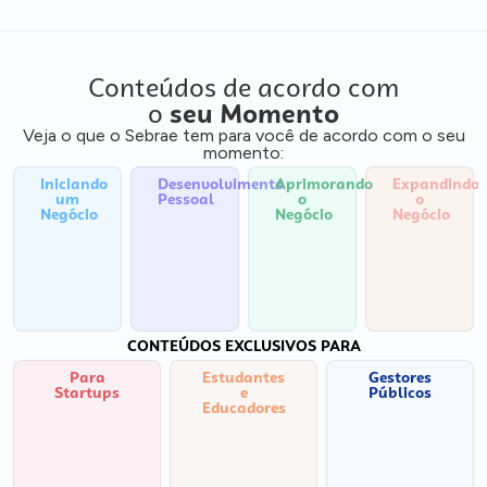
Conteúdos de acordo com
o
seu Momento
Veja o que o Sebrae tem para você de acordo com o seu
momento:
Iniciando
Desenvolvimento
Aprimorando
Expandindo
um
Pessoal
o
o
Negócio
Negócio
Negócio
CONTEÚDOS EXCLUSIVOS PARA
Para
Estudantes
Gestores
Startups
e
Públicos
Educadores