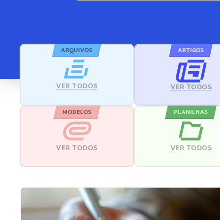
ARQUIVOS
ARTIGOS
VER TODOS
VER TODOS
MODELOS
PLANILHAS
VER TODOS
VER TODOS