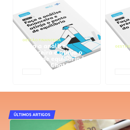
GESTÃO FINANCEIRA
Faça a análise
GESTÃO
financeira e atinja o
Faça
ponto de equilíbrio |
seu 
Prompts ChatGPT
Cha
ACESSAR
ACESS
ÚLTIMOS ARTIGOS