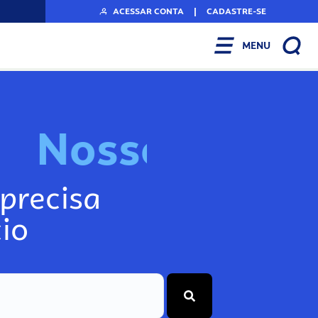
ACESSAR CONTA
|
CADASTRE-SE
MENU
N
o
s
s
o
s
I
n
f
o
g
precisa
io