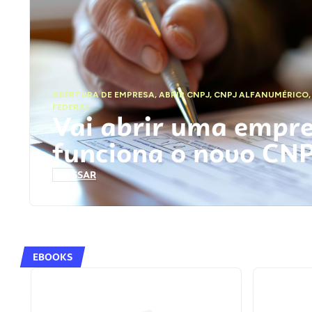
ABERTURA DE EMPRESA
,
ABRIR CNPJ
,
CNPJ ALFANUMÉRICO
FEDERAL
Vai abrir uma empr
funciona o novo CN
ACESSAR
EBOOKS