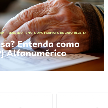
,
EMPREENDEDORISMO
,
NOVO FORMATO DE CNPJ
,
RECEITA
esa? Entenda como
PJ Alfanumérico