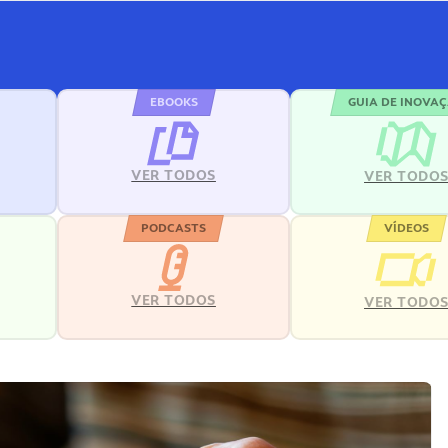
EBOOKS
GUIA DE INOVA
VER TODOS
VER TODO
PODCASTS
VÍDEOS
VER TODOS
VER TODO