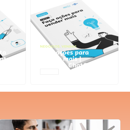
NEGÓCIOS
,
VENDAS
ta
Faça ações para
pts
vender mais |
Prompts ChatGPT
ACESSAR