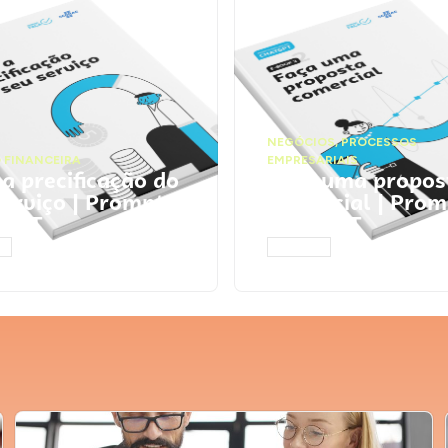
NEGÓCIOS
,
PROCESSOS
 FINANCEIRA
EMPRESARIAIS
 a precificação do
Faça uma propos
serviço | Prompts
comercial | Prom
tGPT
ChatGPT
AR
ACESSAR