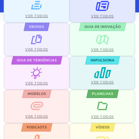
VER TODOS
VER TODOS
EBOOKS
GUIA DE INOVAÇÃO
VER TODOS
VER TODOS
GUIA DE TENDÊNCIAS
IMPULSIONA
VER TODOS
VER TODOS
MODELOS
PLANILHAS
VER TODOS
VER TODOS
PODCASTS
VÍDEOS