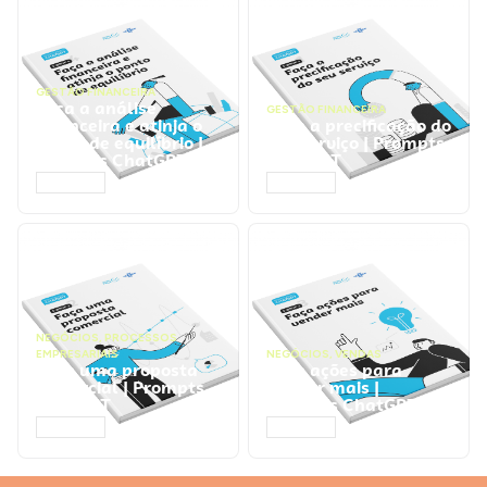
GESTÃO FINANCEIRA
Faça a análise
GESTÃO FINANCEIRA
financeira e atinja o
Faça a precificação do
ponto de equilíbrio |
seu serviço | Prompts
Prompts ChatGPT
ChatGPT
ACESSAR
ACESSAR
NEGÓCIOS
,
PROCESSOS
EMPRESARIAIS
NEGÓCIOS
,
VENDAS
Faça uma proposta
Faça ações para
comercial | Prompts
vender mais |
ChatGPT
Prompts ChatGPT
ACESSAR
ACESSAR