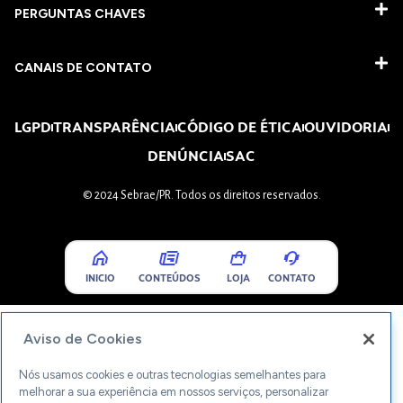
PERGUNTAS CHAVES​
CANAIS DE CONTATO
LGPD
TRANSPARÊNCIA
CÓDIGO DE ÉTICA
OUVIDORIA
DENÚNCIA
SAC
© 2024 Sebrae/PR. Todos os direitos reservados.
INICIO
CONTEÚDOS
LOJA
CONTATO
Aviso de Cookies
Nós usamos cookies e outras tecnologias semelhantes para
melhorar a sua experiência em nossos serviços, personalizar