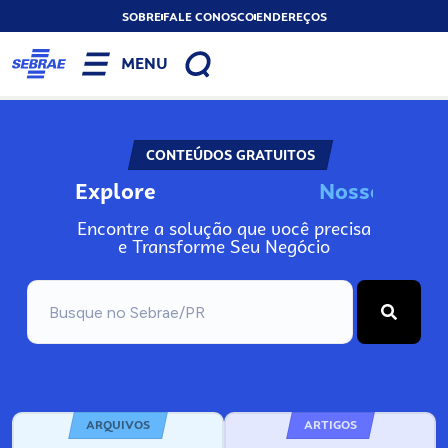
SOBRE
FALE CONOSCO
ENDEREÇOS
MENU
CONTEÚDOS GRATUITOS
Explore
N
o
s
s
o
s
I
n
f
Encontre a solução que você precisa
e Transforme Seu Negócio
ARQUIVOS
ARTIGOS