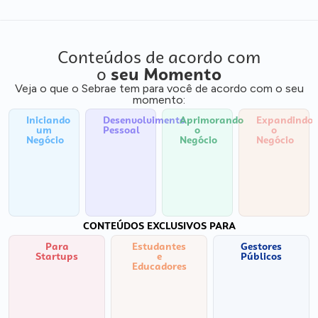
Conteúdos de acordo com
o
seu Momento
Veja o que o Sebrae tem para você de acordo com o seu
momento:
Iniciando
Desenvolvimento
Aprimorando
Expandindo
um
Pessoal
o
o
Negócio
Negócio
Negócio
CONTEÚDOS EXCLUSIVOS PARA
Para
Estudantes
Gestores
Startups
e
Públicos
Educadores