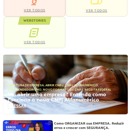
VER TODOS
VER TODOS
WEBSTORIES
VER TODOS
ABERTURA DE EMPRESA
,
ABRIR CNPJ
,
CNPJ ALFANUMÉRICO
,
EMPREENDEDORISMO
,
NOVO FORMATO DE CNPJ
,
RECEITA FEDERAL
Vai abrir uma empresa? Entenda como
funciona o novo CNPJ Alfanumérico
ACESSAR
Como ORGANIZAR sua EMPRESA. Reduzir
erros e crescer com SEGURANÇA.