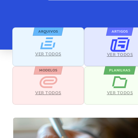
ARQUIVOS
ARTIGOS
VER TODOS
VER TODOS
MODELOS
PLANILHAS
VER TODOS
VER TODOS