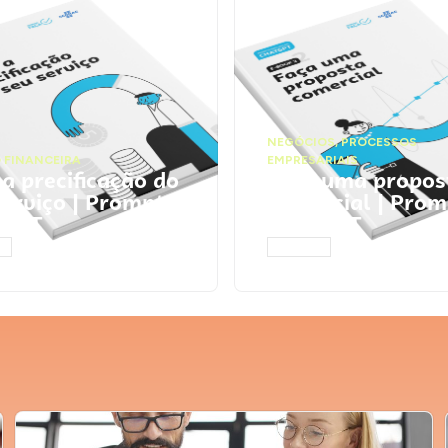
NEGÓCIOS
,
PROCESSOS
 FINANCEIRA
EMPRESARIAIS
 a precificação do
Faça uma propos
serviço | Prompts
comercial | Prom
tGPT
ChatGPT
AR
ACESSAR