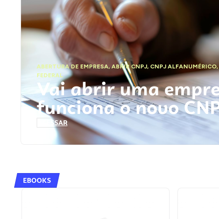
ABERTURA DE EMPRESA
,
ABRIR CNPJ
,
CNPJ ALFANUMÉRICO
FEDERAL
Vai abrir uma empr
funciona o novo CN
ACESSAR
EBOOKS