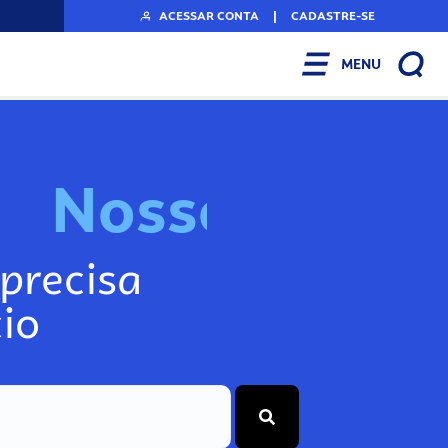
ACESSAR CONTA
|
CADASTRE-SE
MENU
N
o
s
s
o
s
I
n
f
o
g
precisa
io