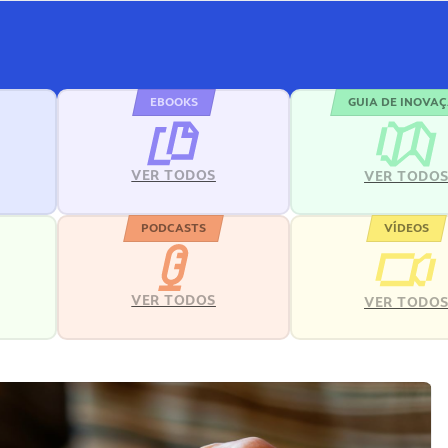
EBOOKS
GUIA DE INOVA
VER TODOS
VER TODO
PODCASTS
VÍDEOS
VER TODOS
VER TODO