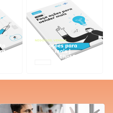
NEGÓCIOS
,
VENDAS
ta
Faça ações para
pts
vender mais |
Prompts ChatGPT
ACESSAR