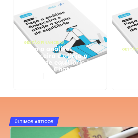
GESTÃO FINANCEIRA
Faça a análise
GESTÃO
financeira e atinja o
Faça
ponto de equilíbrio |
seu 
Prompts ChatGPT
Cha
ACESSAR
ACESS
ÚLTIMOS ARTIGOS