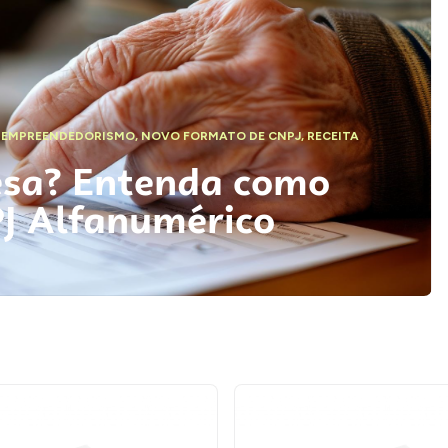
,
EMPREENDEDORISMO
,
NOVO FORMATO DE CNPJ
,
RECEITA
esa? Entenda como
PJ Alfanumérico