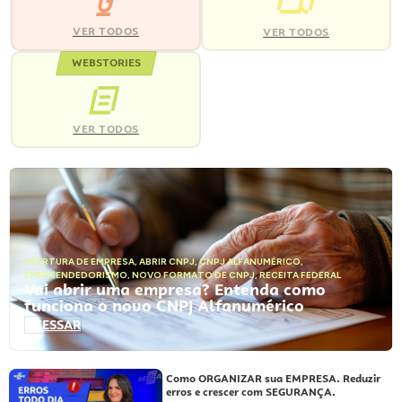
VER TODOS
VER TODOS
WEBSTORIES
VER TODOS
ABERTURA DE EMPRESA
,
ABRIR CNPJ
,
CNPJ ALFANUMÉRICO
,
EMPREENDEDORISMO
,
NOVO FORMATO DE CNPJ
,
RECEITA FEDERAL
Vai abrir uma empresa? Entenda como
funciona o novo CNPJ Alfanumérico
ACESSAR
Como ORGANIZAR sua EMPRESA. Reduzir
erros e crescer com SEGURANÇA.