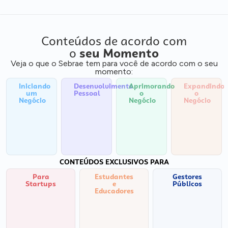
Conteúdos de acordo com
o
seu Momento
Veja o que o Sebrae tem para você de acordo com o seu
momento:
Iniciando
Desenvolvimento
Aprimorando
Expandindo
um
Pessoal
o
o
Negócio
Negócio
Negócio
CONTEÚDOS EXCLUSIVOS PARA
Para
Estudantes
Gestores
Startups
e
Públicos
Educadores