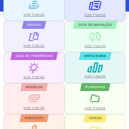
VER TODOS
VER TODOS
EBOOKS
GUIA DE INOVAÇÃO
VER TODOS
VER TODOS
GUIA DE TENDÊNCIAS
IMPULSIONA
VER TODOS
VER TODOS
MODELOS
PLANILHAS
VER TODOS
VER TODOS
PODCASTS
VÍDEOS