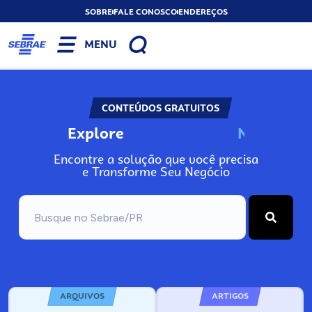
SOBRE
FALE CONOSCO
ENDEREÇOS
MENU
CONTEÚDOS GRATUITOS
Explore
N
o
s
s
o
s
A
Encontre a solução que você precisa
e Transforme Seu Negócio
ARQUIVOS
ARTIGOS