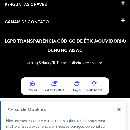
PERGUNTAS CHAVES​
CANAIS DE CONTATO
LGPD
TRANSPARÊNCIA
CÓDIGO DE ÉTICA
OUVIDORIA
DENÚNCIA
SAC
© 2024 Sebrae/PR. Todos os direitos reservados.
INICIO
CONTEÚDOS
LOJA
CONTATO
Aviso de Cookies
Nós usamos cookies e outras tecnologias semelhantes para
melhorar a sua experiência em nossos serviços, personalizar