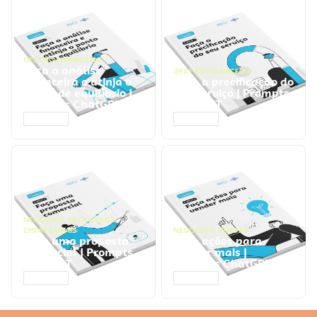
GESTÃO FINANCEIRA
Faça a análise
GESTÃO FINANCEIRA
financeira e atinja o
Faça a precificação do
ponto de equilíbrio |
seu serviço | Prompts
Prompts ChatGPT
ChatGPT
ACESSAR
ACESSAR
NEGÓCIOS
,
PROCESSOS
EMPRESARIAIS
NEGÓCIOS
,
VENDAS
Faça uma proposta
Faça ações para
comercial | Prompts
vender mais |
ChatGPT
Prompts ChatGPT
ACESSAR
ACESSAR