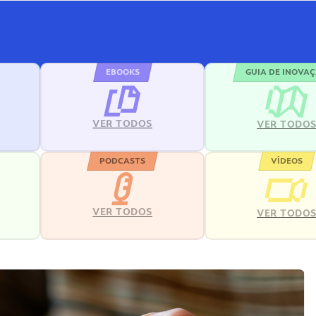
EBOOKS
GUIA DE INOVA
VER TODOS
VER TODO
PODCASTS
VÍDEOS
VER TODOS
VER TODO