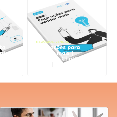
NEGÓCIOS
,
VENDAS
ta
Faça ações para
pts
vender mais |
Prompts ChatGPT
ACESSAR