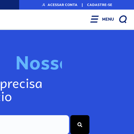
ACESSAR CONTA
|
CADASTRE-SE
MENU
N
o
s
s
o
s
I
n
f
o
g
precisa
io