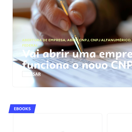
ABERTURA DE EMPRESA
,
ABRIR CNPJ
,
CNPJ ALFANUMÉRICO
FEDERAL
Vai abrir uma empr
funciona o novo CN
ACESSAR
EBOOKS