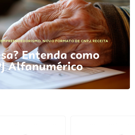
,
EMPREENDEDORISMO
,
NOVO FORMATO DE CNPJ
,
RECEITA
esa? Entenda como
PJ Alfanumérico