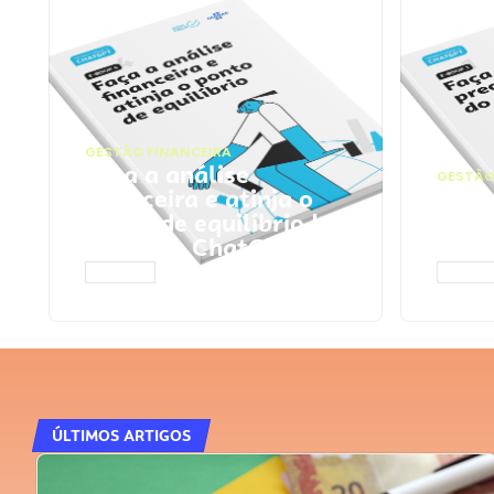
GESTÃO FINANCEIRA
Faça a análise
GESTÃO
financeira e atinja o
Faça
ponto de equilíbrio |
seu 
Prompts ChatGPT
Cha
ACESSAR
ACESS
ÚLTIMOS ARTIGOS