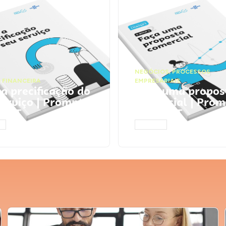
NEGÓCIOS
,
PROCESSOS
 FINANCEIRA
EMPRESARIAIS
 a precificação do
Faça uma propos
serviço | Prompts
comercial | Prom
tGPT
ChatGPT
AR
ACESSAR