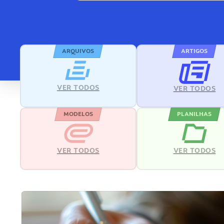
ARQUIVOS
ARTIGOS
VER TODOS
VER TODOS
MODELOS
PLANILHAS
VER TODOS
VER TODOS